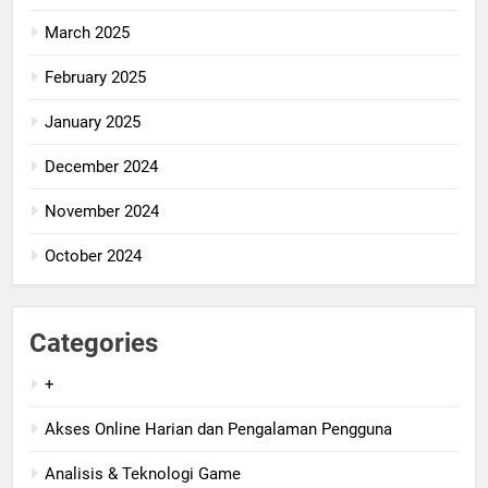
March 2025
February 2025
January 2025
December 2024
November 2024
October 2024
Categories
+
Akses Online Harian dan Pengalaman Pengguna
Analisis & Teknologi Game