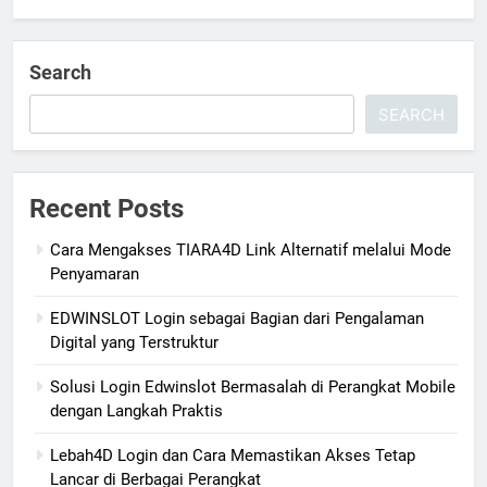
Search
SEARCH
Recent Posts
Cara Mengakses TIARA4D Link Alternatif melalui Mode
Penyamaran
EDWINSLOT Login sebagai Bagian dari Pengalaman
Digital yang Terstruktur
Solusi Login Edwinslot Bermasalah di Perangkat Mobile
dengan Langkah Praktis
Lebah4D Login dan Cara Memastikan Akses Tetap
Lancar di Berbagai Perangkat