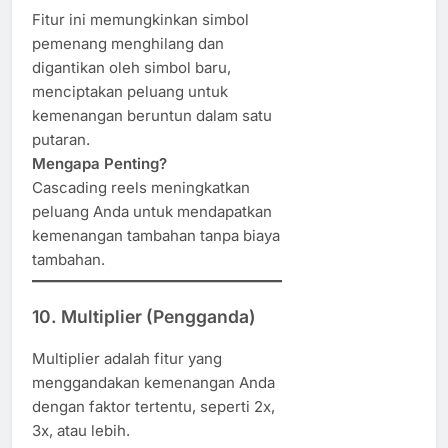
Fitur ini memungkinkan simbol
pemenang menghilang dan
digantikan oleh simbol baru,
menciptakan peluang untuk
kemenangan beruntun dalam satu
putaran.
Mengapa Penting?
Cascading reels meningkatkan
peluang Anda untuk mendapatkan
kemenangan tambahan tanpa biaya
tambahan.
10.
Multiplier (Pengganda)
Multiplier adalah fitur yang
menggandakan kemenangan Anda
dengan faktor tertentu, seperti 2x,
3x, atau lebih.