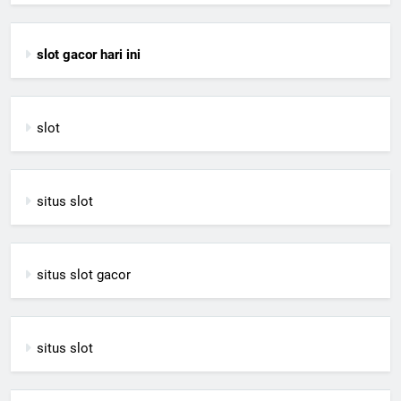
slot gacor hari ini
slot
situs slot
situs slot gacor
situs slot