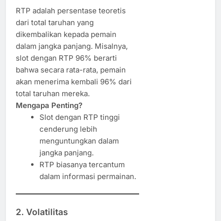
RTP adalah persentase teoretis
dari total taruhan yang
dikembalikan kepada pemain
dalam jangka panjang. Misalnya,
slot dengan RTP 96% berarti
bahwa secara rata-rata, pemain
akan menerima kembali 96% dari
total taruhan mereka.
Mengapa Penting?
Slot dengan RTP tinggi
cenderung lebih
menguntungkan dalam
jangka panjang.
RTP biasanya tercantum
dalam informasi permainan.
2.
Volatilitas