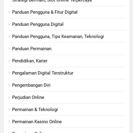
Strategi Bermain, Slot Online Terpercaya
Panduan Pengguna & Fitur Digital
Panduan Pengguna Digital
Panduan Pengguna, Tips Keamanan, Teknologi
Panduan Permainan
Pendidikan, Karier
Pengalaman Digital Terstruktur
Pengembangan Diri
Perjudian Online
Permainan & Teknologi
Permainan Kasino Online