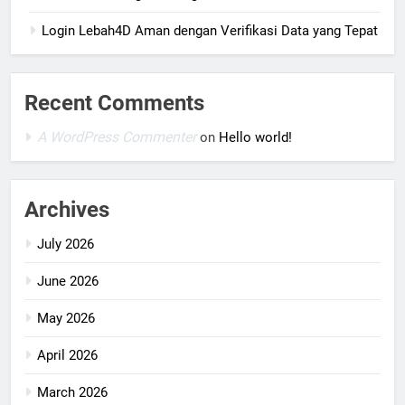
Login Lebah4D Aman dengan Verifikasi Data yang Tepat
Recent Comments
A WordPress Commenter
on
Hello world!
Archives
July 2026
June 2026
May 2026
April 2026
March 2026