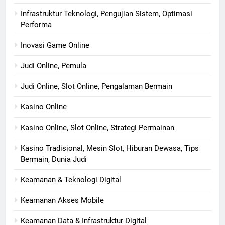
Infrastruktur Teknologi, Pengujian Sistem, Optimasi
Performa
Inovasi Game Online
Judi Online, Pemula
Judi Online, Slot Online, Pengalaman Bermain
Kasino Online
Kasino Online, Slot Online, Strategi Permainan
Kasino Tradisional, Mesin Slot, Hiburan Dewasa, Tips
Bermain, Dunia Judi
Keamanan & Teknologi Digital
Keamanan Akses Mobile
Keamanan Data & Infrastruktur Digital