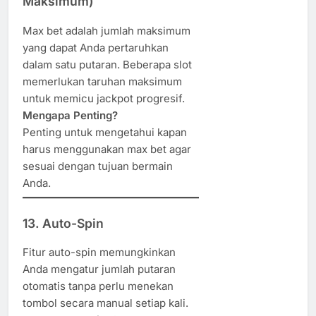
Maksimum)
Max bet adalah jumlah maksimum
yang dapat Anda pertaruhkan
dalam satu putaran. Beberapa slot
memerlukan taruhan maksimum
untuk memicu jackpot progresif.
Mengapa Penting?
Penting untuk mengetahui kapan
harus menggunakan max bet agar
sesuai dengan tujuan bermain
Anda.
13.
Auto-Spin
Fitur auto-spin memungkinkan
Anda mengatur jumlah putaran
otomatis tanpa perlu menekan
tombol secara manual setiap kali.