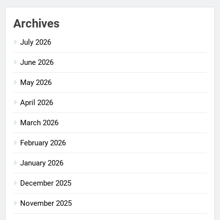
Archives
July 2026
June 2026
May 2026
April 2026
March 2026
February 2026
January 2026
December 2025
November 2025