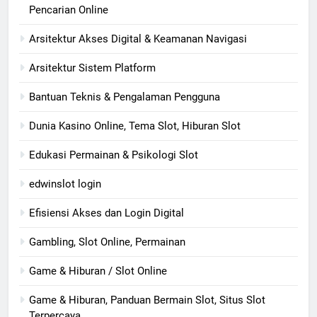
Pencarian Online
Arsitektur Akses Digital & Keamanan Navigasi
Arsitektur Sistem Platform
Bantuan Teknis & Pengalaman Pengguna
Dunia Kasino Online, Tema Slot, Hiburan Slot
Edukasi Permainan & Psikologi Slot
edwinslot login
Efisiensi Akses dan Login Digital
Gambling, Slot Online, Permainan
Game & Hiburan / Slot Online
Game & Hiburan, Panduan Bermain Slot, Situs Slot
Terpercaya