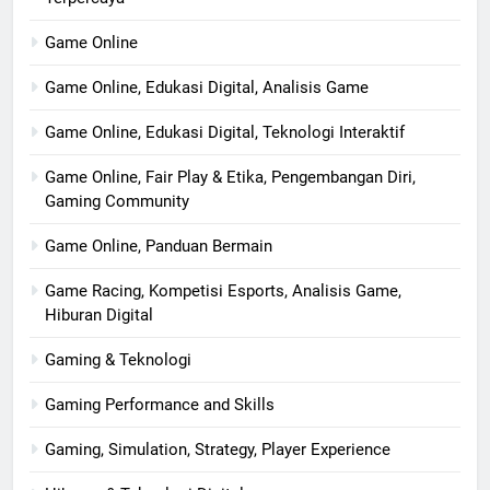
Game Online
Game Online, Edukasi Digital, Analisis Game
Game Online, Edukasi Digital, Teknologi Interaktif
Game Online, Fair Play & Etika, Pengembangan Diri,
Gaming Community
Game Online, Panduan Bermain
Game Racing, Kompetisi Esports, Analisis Game,
Hiburan Digital
Gaming & Teknologi
Gaming Performance and Skills
Gaming, Simulation, Strategy, Player Experience