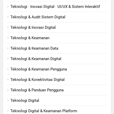
Teknologi · Inovasi Digital · UI/UX & Sistem Interaktif
Teknologi & Audit Sistem Digital
Teknologi & Inovasi Digital
Teknologi & Keamanan
Teknologi & Keamanan Data
Teknologi & Keamanan Digital
Teknologi & Keamanan Pengguna
Teknologi & Konektivitas Digital
Teknologi & Panduan Pengguna
Teknologi Digital
Teknologi Digital & Keamanan Platform