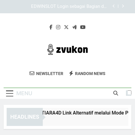
Skip
Solusi Login Edwinslot Bermasalah di Perangkat
to
Mobile dengan Langkah Praktis
content
Lebah4D Login dan Cara Memastikan Akses
Tetap Lancar di Berbagai Perangkat
Cara Mengakses TIARA4D Link Alternatif melalui
Mode Penyamaran
EDWINSLOT Login sebagai Bagian dari
Pengalaman Digital yang Terstruktur
Solusi Login Edwinslot Bermasalah di Perangkat
Mobile dengan Langkah Praktis
Zvukon
Dapatkan Solusi Audio Berkualitas Dari
Lebah4D Login dan Cara Memastikan Akses
NEWSLETTER
RANDOM NEWS
Tetap Lancar di Berbagai Perangkat
Zvukon. Produk Profesional Untuk
Kebutuhan Suara Terbaik Anda.
MENU
ara Mengakses TIARA4D Link Alternatif melalui Mode Penya
HEADLINES
 Weeks Ago