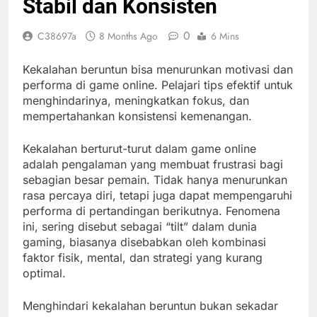
Stabil dan Konsisten
0
C38697a
8 Months Ago
6 Mins
Kekalahan beruntun bisa menurunkan motivasi dan
performa di game online. Pelajari tips efektif untuk
menghindarinya, meningkatkan fokus, dan
mempertahankan konsistensi kemenangan.
Kekalahan berturut-turut dalam game online
adalah pengalaman yang membuat frustrasi bagi
sebagian besar pemain. Tidak hanya menurunkan
rasa percaya diri, tetapi juga dapat mempengaruhi
performa di pertandingan berikutnya. Fenomena
ini, sering disebut sebagai “tilt” dalam dunia
gaming, biasanya disebabkan oleh kombinasi
faktor fisik, mental, dan strategi yang kurang
optimal.
Menghindari kekalahan beruntun bukan sekadar