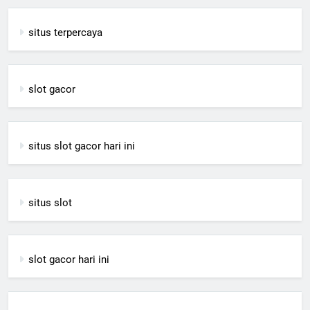
situs terpercaya
slot gacor
situs slot gacor hari ini
situs slot
slot gacor hari ini