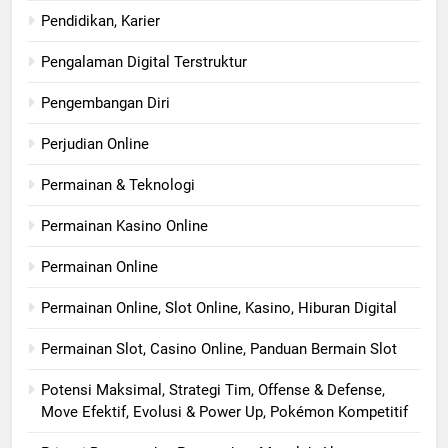
Pendidikan, Karier
Pengalaman Digital Terstruktur
Pengembangan Diri
Perjudian Online
Permainan & Teknologi
Permainan Kasino Online
Permainan Online
Permainan Online, Slot Online, Kasino, Hiburan Digital
Permainan Slot, Casino Online, Panduan Bermain Slot
Potensi Maksimal, Strategi Tim, Offense & Defense,
Move Efektif, Evolusi & Power Up, Pokémon Kompetitif