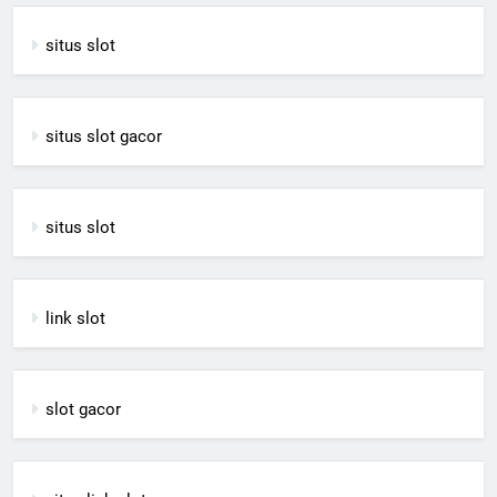
situs slot
situs slot gacor
situs slot
link slot
slot gacor