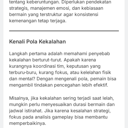
tentang keberuntungan. Diperlukan pendekatan
strategis, manajemen emosi, dan kebiasaan
bermain yang terstruktur agar konsistensi
kemenangan tetap terjaga.
Kenali Pola Kekalahan
Langkah pertama adalah memahami penyebab
kekalahan berturut-turut. Apakah karena
kurangnya koordinasi tim, keputusan yang
terburu-buru, kurang fokus, atau kelelahan fisik
dan mental? Dengan mengenali pola, pemain bisa
mengambil tindakan pencegahan lebih efektif.
Misalnya, jika kekalahan sering terjadi saat lelah,
mungkin perlu menyesuaikan durasi bermain dan
jadwal istirahat. Jika karena kesalahan strategi,
fokus pada analisis gameplay bisa membantu
memperbaikinya.