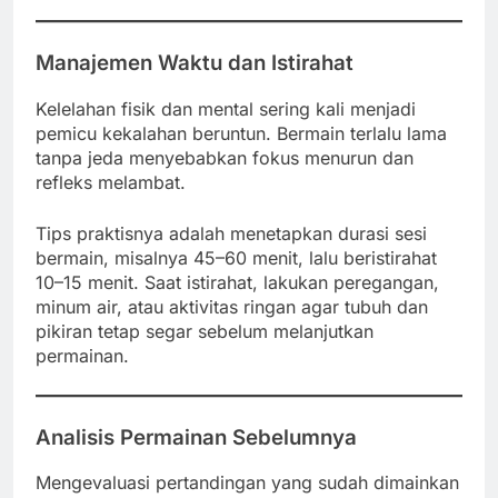
Manajemen Waktu dan Istirahat
Kelelahan fisik dan mental sering kali menjadi
pemicu kekalahan beruntun. Bermain terlalu lama
tanpa jeda menyebabkan fokus menurun dan
refleks melambat.
Tips praktisnya adalah menetapkan durasi sesi
bermain, misalnya 45–60 menit, lalu beristirahat
10–15 menit. Saat istirahat, lakukan peregangan,
minum air, atau aktivitas ringan agar tubuh dan
pikiran tetap segar sebelum melanjutkan
permainan.
Analisis Permainan Sebelumnya
Mengevaluasi pertandingan yang sudah dimainkan