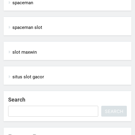
spaceman
spaceman slot
slot maxwin
situs slot gacor
Search
SEARCH