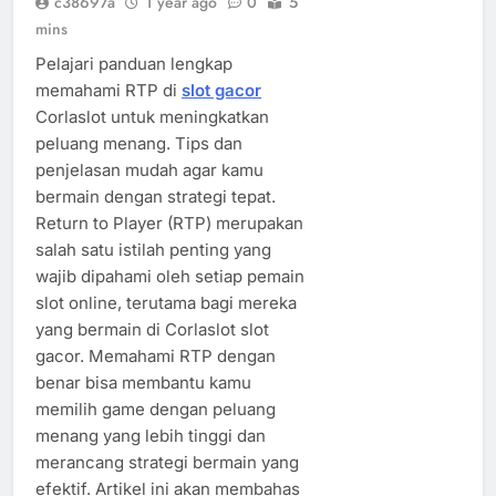
c38697a
1 year ago
0
5
mins
Pelajari panduan lengkap
memahami RTP di
slot gacor
Corlaslot untuk meningkatkan
peluang menang. Tips dan
penjelasan mudah agar kamu
bermain dengan strategi tepat.
Return to Player (RTP) merupakan
salah satu istilah penting yang
wajib dipahami oleh setiap pemain
slot online, terutama bagi mereka
yang bermain di Corlaslot slot
gacor. Memahami RTP dengan
benar bisa membantu kamu
memilih game dengan peluang
menang yang lebih tinggi dan
merancang strategi bermain yang
efektif. Artikel ini akan membahas