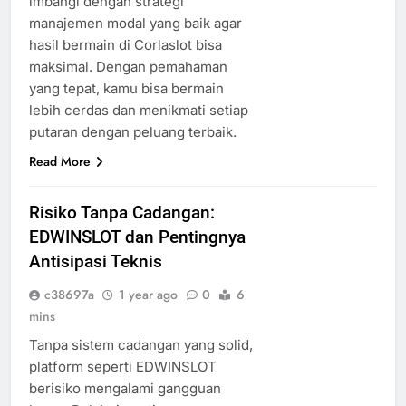
imbangi dengan strategi
manajemen modal yang baik agar
hasil bermain di Corlaslot bisa
maksimal. Dengan pemahaman
yang tepat, kamu bisa bermain
lebih cerdas dan menikmati setiap
putaran dengan peluang terbaik.
Read More
Risiko Tanpa Cadangan:
EDWINSLOT dan Pentingnya
Antisipasi Teknis
c38697a
1 year ago
0
6
mins
Tanpa sistem cadangan yang solid,
platform seperti EDWINSLOT
berisiko mengalami gangguan