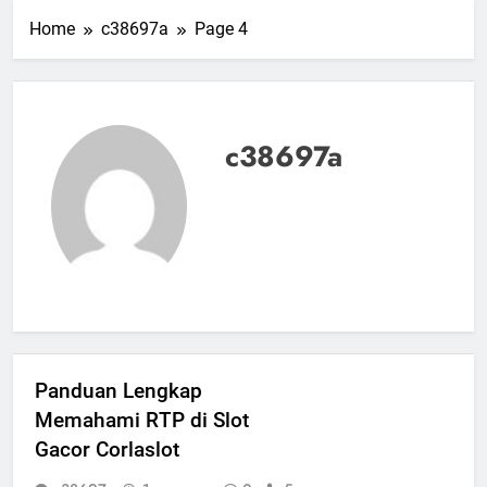
Home
c38697a
Page 4
c38697a
Panduan Lengkap
Memahami RTP di Slot
Gacor Corlaslot