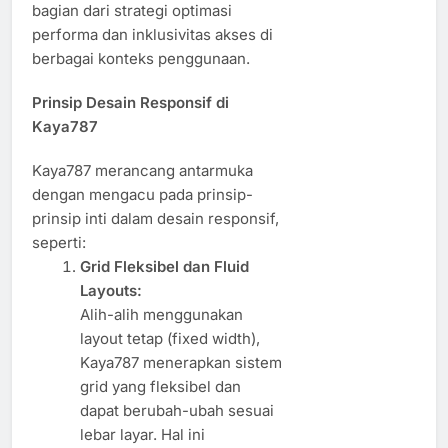
bagian dari strategi optimasi
performa dan inklusivitas akses di
berbagai konteks penggunaan.
Prinsip Desain Responsif di
Kaya787
Kaya787 merancang antarmuka
dengan mengacu pada prinsip-
prinsip inti dalam desain responsif,
seperti:
Grid Fleksibel dan Fluid
Layouts:
Alih-alih menggunakan
layout tetap (fixed width),
Kaya787 menerapkan sistem
grid yang fleksibel dan
dapat berubah-ubah sesuai
lebar layar. Hal ini