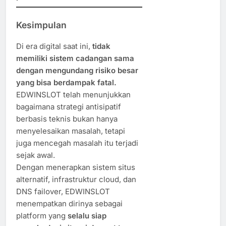
Kesimpulan
Di era digital saat ini,
tidak
memiliki sistem cadangan sama
dengan mengundang risiko besar
yang bisa berdampak fatal.
EDWINSLOT telah menunjukkan
bagaimana strategi antisipatif
berbasis teknis bukan hanya
menyelesaikan masalah, tetapi
juga mencegah masalah itu terjadi
sejak awal.
Dengan menerapkan sistem situs
alternatif, infrastruktur cloud, dan
DNS failover, EDWINSLOT
menempatkan dirinya sebagai
platform yang
selalu siap