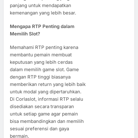
panjang untuk mendapatkan
kemenangan yang lebih besar.
Mengapa RTP Penting dalam
Memilih Slot?
Memahami RTP penting karena
membantu pemain membuat
keputusan yang lebih cerdas
dalam memilih game slot. Game
dengan RTP tinggi biasanya
memberikan return yang lebih baik
untuk modal yang dipertaruhkan.
Di Corlaslot, informasi RTP selalu
disediakan secara transparan
untuk setiap game agar pemain
bisa membandingkan dan memilih
sesuai preferensi dan gaya
bermain.