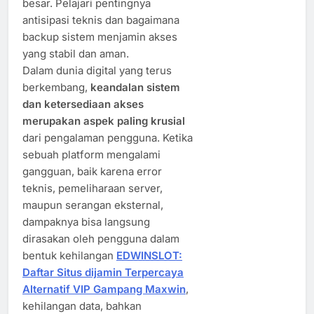
besar. Pelajari pentingnya
antisipasi teknis dan bagaimana
backup sistem menjamin akses
yang stabil dan aman.
Dalam dunia digital yang terus
berkembang,
keandalan sistem
dan ketersediaan akses
merupakan aspek paling krusial
dari pengalaman pengguna. Ketika
sebuah platform mengalami
gangguan, baik karena error
teknis, pemeliharaan server,
maupun serangan eksternal,
dampaknya bisa langsung
dirasakan oleh pengguna dalam
bentuk kehilangan
EDWINSLOT:
Daftar Situs dijamin Terpercaya
Alternatif VIP Gampang Maxwin
,
kehilangan data, bahkan