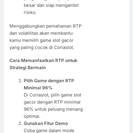
besar dan siap mengambil
risiko.
Menggabungkan pemahaman RTP
dan volatilitas akan membantu
kamu memilih game slot gacor
yang paling cocok di Corlaslot.
Cara Memanfaatkan RTP untuk
Strategi Bermain
Pilih Game dengan RTP
Minimal 96%
Di Corlaslot, pilih game slot
gacor dengan RTP minimal
96% untuk peluang menang
optimal.
Gunakan Fitur Demo
Coba game dalam mode