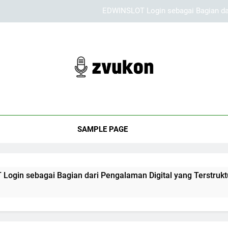
EDWINSLOT Login sebagai Bagian dar
Solusi Login Edwinslot Bermasalah di Pe
Lebah4D Login dan Cara Memastikan Akse
Cara Mengakses TIARA4D Link
kon
EDWINSLOT Login sebagai Bagian dar
olusi Audio Berkualitas Dari Zvukon. Produk Profesional Untu
Solusi Login Edwinslot Bermasalah di Pe
SAMPLE PAGE
Lebah4D Login dan Cara Memastikan Akse
i Bagian dari Pengalaman Digital yang Terstruktur
Sol
2 Mo