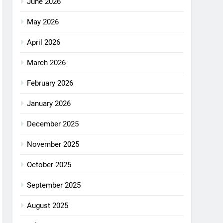
June 2026
May 2026
April 2026
March 2026
February 2026
January 2026
December 2025
November 2025
October 2025
September 2025
August 2025