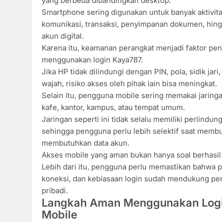
yang berbeda dibandingkan desktop.
Smartphone sering digunakan untuk banyak aktivitas
komunikasi, transaksi, penyimpanan dokumen, hing
akun digital.
Karena itu, keamanan perangkat menjadi faktor pen
menggunakan login Kaya787.
Jika HP tidak dilindungi dengan PIN, pola, sidik jar
wajah, risiko akses oleh pihak lain bisa meningkat.
Selain itu, pengguna mobile sering memakai jaringa
kafe, kantor, kampus, atau tempat umum.
Jaringan seperti ini tidak selalu memiliki perlindun
sehingga pengguna perlu lebih selektif saat memb
membutuhkan data akun.
Akses mobile yang aman bukan hanya soal berhasil
Lebih dari itu, pengguna perlu memastikan bahwa p
koneksi, dan kebiasaan login sudah mendukung per
pribadi.
Langkah Aman Menggunakan Logi
Mobile