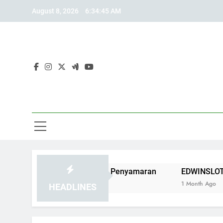
Skip
August 8, 2026
6:34:46 AM
to
content
Zvu
Dapatkan S
natif melalui Mode Penyamaran
EDWINSLOT Login sebaga
1 Month Ago
HEADLINES