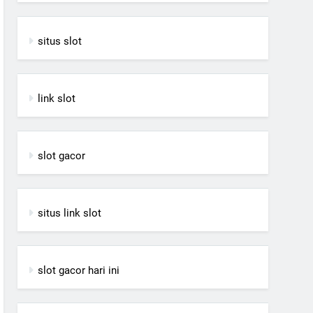
situs slot
link slot
slot gacor
situs link slot
slot gacor hari ini