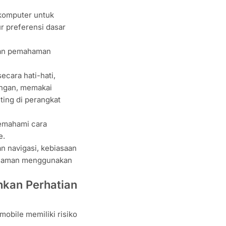
 komputer untuk
r preferensi dasar
gan pemahaman
ecara hati-hati,
ingan, memakai
ing di perangkat
emahami cara
e.
 navigasi, kebiasaan
galaman menggunakan
kan Perhatian
obile memiliki risiko