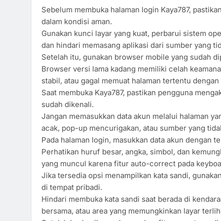
Sebelum membuka halaman login Kaya787, pastikan
dalam kondisi aman.
Gunakan kunci layar yang kuat, perbarui sistem ope
dan hindari memasang aplikasi dari sumber yang tid
Setelah itu, gunakan browser mobile yang sudah di
Browser versi lama kadang memiliki celah keamanan
stabil, atau gagal memuat halaman tertentu dengan 
Saat membuka Kaya787, pastikan pengguna menga
sudah dikenali.
Jangan memasukkan data akun melalui halaman ya
acak, pop-up mencurigakan, atau sumber yang tidak
Pada halaman login, masukkan data akun dengan teli
Perhatikan huruf besar, angka, simbol, dan kemun
yang muncul karena fitur auto-correct pada keyboa
Jika tersedia opsi menampilkan kata sandi, gunaka
di tempat pribadi.
Hindari membuka kata sandi saat berada di kendar
bersama, atau area yang memungkinkan layar terliha