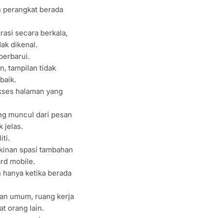
 perangkat berada
rasi secara berkala,
ak dikenal.
perbarui.
, tampilan tidak
baik.
kses halaman yang
ng muncul dari pesan
 jelas.
ti.
gkinan spasi tambahan
rd mobile.
n hanya ketika berada
aan umum, ruang kerja
t orang lain.