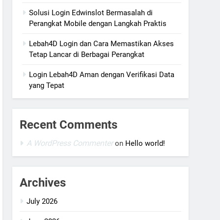
Solusi Login Edwinslot Bermasalah di
Perangkat Mobile dengan Langkah Praktis
Lebah4D Login dan Cara Memastikan Akses
Tetap Lancar di Berbagai Perangkat
Login Lebah4D Aman dengan Verifikasi Data
yang Tepat
Recent Comments
A WordPress Commenter
on
Hello world!
Archives
July 2026