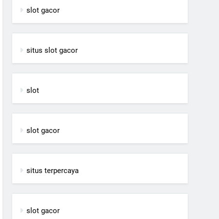
slot gacor
situs slot gacor
slot
slot gacor
situs terpercaya
slot gacor