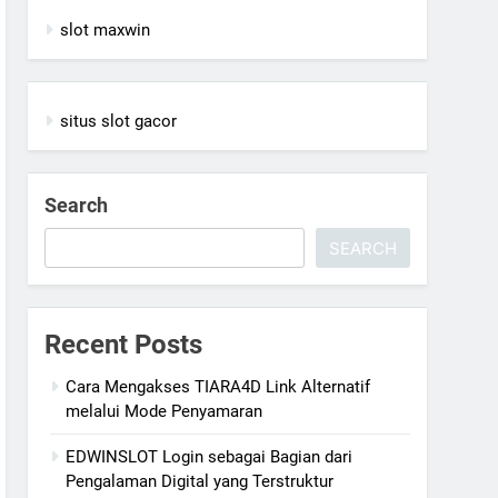
slot maxwin
situs slot gacor
Search
SEARCH
Recent Posts
Cara Mengakses TIARA4D Link Alternatif
melalui Mode Penyamaran
EDWINSLOT Login sebagai Bagian dari
Pengalaman Digital yang Terstruktur