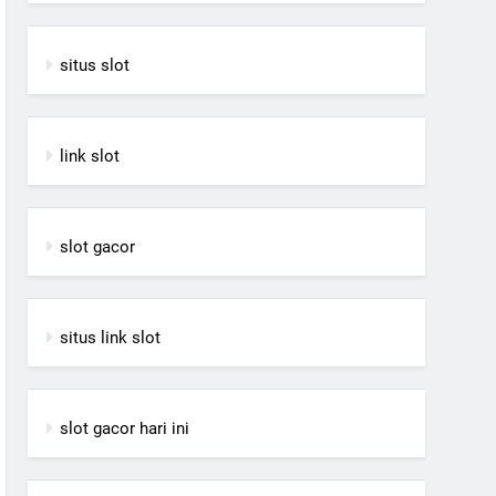
situs slot
link slot
slot gacor
situs link slot
slot gacor hari ini