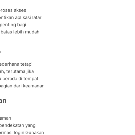
proses akses
tikan aplikasi latar
 penting bagi
batas lebih mudah
n
sederhana tetapi
, terutama jika
 berada di tempat
 bagian dari keamanan
an
laman
pendekatan yang
ormasi login.Gunakan