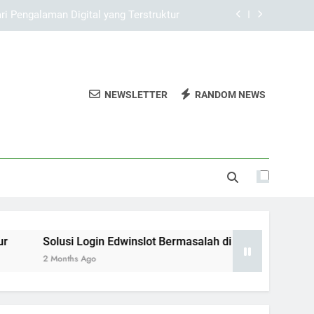
i Pengalaman Digital yang Terstruktur
rangkat Mobile dengan Langkah Praktis
s Tetap Lancar di Berbagai Perangkat
NEWSLETTER
RANDOM NEWS
 Alternatif melalui Mode Penyamaran
i Pengalaman Digital yang Terstruktur
k Kebutuhan Suara Terbaik Anda.
rangkat Mobile dengan Langkah Praktis
s Tetap Lancar di Berbagai Perangkat
usi Login Edwinslot Bermasalah di Perangkat Mobile dengan L
nths Ago