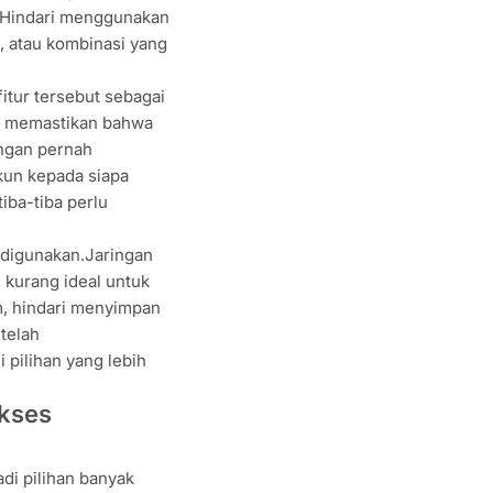
k.Hindari menggunakan
a, atau kombinasi yang
fitur tersebut sebagai
u memastikan bahwa
angan pernah
kun kepada siapa
iba-tiba perlu
 digunakan.Jaringan
i kurang ideal untuk
m, hindari menyimpan
telah
 pilihan yang lebih
kses
di pilihan banyak