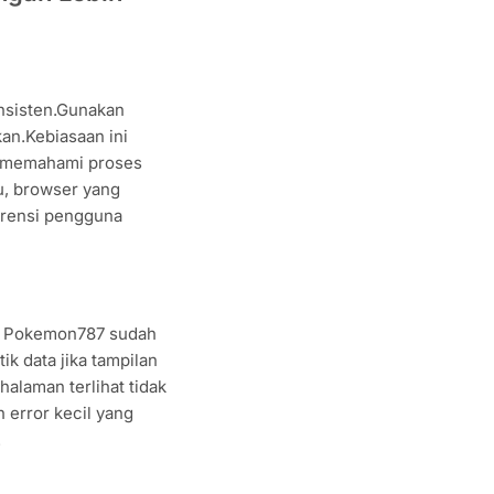
nsisten.Gunakan
an.Kebiasaan ini
 memahami proses
u, browser yang
erensi pengguna
n Pokemon787 sudah
 data jika tampilan
alaman terlihat tidak
error kecil yang
.