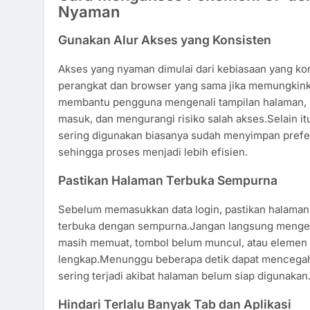
Nyaman
Gunakan Alur Akses yang Konsisten
Akses yang nyaman dimulai dari kebiasaan yang ko
perangkat dan browser yang sama jika memungkink
membantu pengguna mengenali tampilan halaman,
masuk, dan mengurangi risiko salah akses.Selain it
sering digunakan biasanya sudah menyimpan pref
sehingga proses menjadi lebih efisien.
Pastikan Halaman Terbuka Sempurna
Sebelum memasukkan data login, pastikan halama
terbuka dengan sempurna.Jangan langsung mengetik
masih memuat, tombol belum muncul, atau elemen h
lengkap.Menunggu beberapa detik dapat mencegah 
sering terjadi akibat halaman belum siap digunakan
Hindari Terlalu Banyak Tab dan Aplikasi