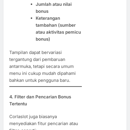
Jumlah atau nilai
bonus
Keterangan
tambahan (sumber
atau aktivitas pemicu
bonus)
Tampilan dapat bervariasi
tergantung dari pembaruan
antarmuka, tetapi secara umum
menu ini cukup mudah dipahami
bahkan untuk pengguna baru.
4.
Filter dan Pencarian Bonus
Tertentu
Corlaslot juga biasanya
menyediakan fitur pencarian atau