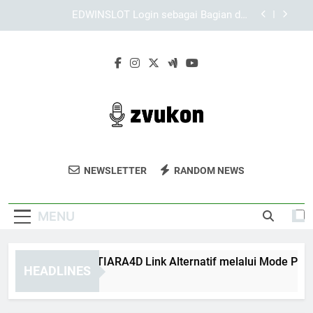
Skip
Solusi Login Edwinslot Bermasalah di Perangkat
to
Mobile dengan Langkah Praktis
content
Lebah4D Login dan Cara Memastikan Akses
Tetap Lancar di Berbagai Perangkat
Cara Mengakses TIARA4D Link Alternatif melalui
Mode Penyamaran
EDWINSLOT Login sebagai Bagian dari
Pengalaman Digital yang Terstruktur
Solusi Login Edwinslot Bermasalah di Perangkat
Mobile dengan Langkah Praktis
Zvukon
Dapatkan Solusi Audio Berkualitas Dari
Lebah4D Login dan Cara Memastikan Akses
NEWSLETTER
RANDOM NEWS
Tetap Lancar di Berbagai Perangkat
Zvukon. Produk Profesional Untuk
Kebutuhan Suara Terbaik Anda.
MENU
ra Mengakses TIARA4D Link Alternatif melalui Mode Penyam
HEADLINES
Weeks Ago