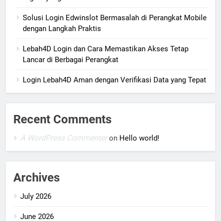
Solusi Login Edwinslot Bermasalah di Perangkat Mobile
dengan Langkah Praktis
Lebah4D Login dan Cara Memastikan Akses Tetap
Lancar di Berbagai Perangkat
Login Lebah4D Aman dengan Verifikasi Data yang Tepat
Recent Comments
A WordPress Commenter
on
Hello world!
Archives
July 2026
June 2026