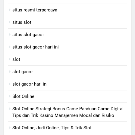
situs resmi terpercaya
situs slot
situs slot gacor
situs slot gacor hari ini
slot
slot gacor
slot gacor hari ini
Slot Online
Slot Online Strategi Bonus Game Panduan Game Digital
Tips dan Trik Kasino Manajemen Modal dan Risiko
Slot Online, Judi Online, Tips & Trik Slot