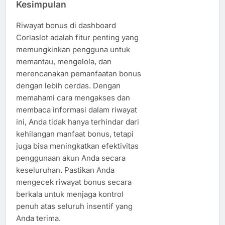
Kesimpulan
Riwayat bonus di dashboard
Corlaslot adalah fitur penting yang
memungkinkan pengguna untuk
memantau, mengelola, dan
merencanakan pemanfaatan bonus
dengan lebih cerdas. Dengan
memahami cara mengakses dan
membaca informasi dalam riwayat
ini, Anda tidak hanya terhindar dari
kehilangan manfaat bonus, tetapi
juga bisa meningkatkan efektivitas
penggunaan akun Anda secara
keseluruhan. Pastikan Anda
mengecek riwayat bonus secara
berkala untuk menjaga kontrol
penuh atas seluruh insentif yang
Anda terima.