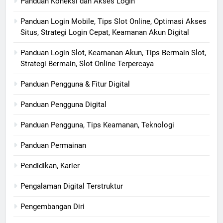
Panduan Koneksi dan Akses Login
Panduan Login Mobile, Tips Slot Online, Optimasi Akses
Situs, Strategi Login Cepat, Keamanan Akun Digital
Panduan Login Slot, Keamanan Akun, Tips Bermain Slot,
Strategi Bermain, Slot Online Terpercaya
Panduan Pengguna & Fitur Digital
Panduan Pengguna Digital
Panduan Pengguna, Tips Keamanan, Teknologi
Panduan Permainan
Pendidikan, Karier
Pengalaman Digital Terstruktur
Pengembangan Diri