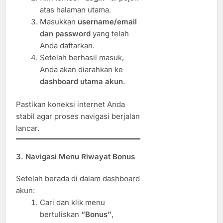
atas halaman utama.
Masukkan
username/email
dan password
yang telah
Anda daftarkan.
Setelah berhasil masuk,
Anda akan diarahkan ke
dashboard utama akun
.
Pastikan koneksi internet Anda
stabil agar proses navigasi berjalan
lancar.
3.
Navigasi Menu Riwayat Bonus
Setelah berada di dalam dashboard
akun:
Cari dan klik menu
bertuliskan
“Bonus”
,