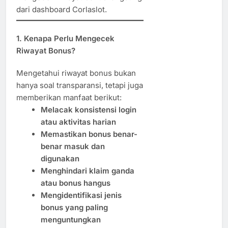
dari dashboard Corlaslot.
1.
Kenapa Perlu Mengecek
Riwayat Bonus?
Mengetahui riwayat bonus bukan
hanya soal transparansi, tetapi juga
memberikan manfaat berikut:
Melacak konsistensi login
atau aktivitas harian
Memastikan bonus benar-
benar masuk dan
digunakan
Menghindari klaim ganda
atau bonus hangus
Mengidentifikasi jenis
bonus yang paling
menguntungkan