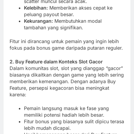
scatter muncul secara acak.
Kelebihan:
Memberikan akses cepat ke
peluang payout besar.
Kekurangan:
Membutuhkan modal
tambahan yang signifikan.
Fitur ini dirancang untuk pemain yang ingin lebih
fokus pada bonus game daripada putaran reguler.
2. Buy Feature dalam Konteks Slot Gacor
Dalam komunitas slot, slot yang dianggap “gacor”
biasanya dikaitkan dengan game yang lebih sering
memberikan kemenangan. Dengan adanya Buy
Feature, persepsi kegacoran bisa meningkat
karena:
Pemain langsung masuk ke fase yang
memiliki potensi hadiah lebih besar.
Fitur bonus yang biasanya sulit dipicu terasa
lebih mudah dicapai.