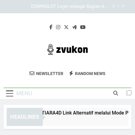
Skip
Solusi Login Edwinslot Bermasalah di Perangkat
to
Mobile dengan Langkah Praktis
content
Lebah4D Login dan Cara Memastikan Akses
Tetap Lancar di Berbagai Perangkat
Cara Mengakses TIARA4D Link Alternatif melalui
Mode Penyamaran
EDWINSLOT Login sebagai Bagian dari
Pengalaman Digital yang Terstruktur
Solusi Login Edwinslot Bermasalah di Perangkat
Mobile dengan Langkah Praktis
Zvukon
Dapatkan Solusi Audio Berkualitas Dari
Lebah4D Login dan Cara Memastikan Akses
NEWSLETTER
RANDOM NEWS
Tetap Lancar di Berbagai Perangkat
Zvukon. Produk Profesional Untuk
Kebutuhan Suara Terbaik Anda.
MENU
ra Mengakses TIARA4D Link Alternatif melalui Mode Penyam
HEADLINES
Weeks Ago