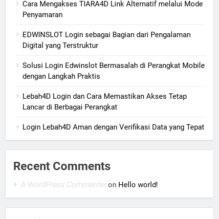
Cara Mengakses TIARA4D Link Alternatif melalui Mode
Penyamaran
EDWINSLOT Login sebagai Bagian dari Pengalaman
Digital yang Terstruktur
Solusi Login Edwinslot Bermasalah di Perangkat Mobile
dengan Langkah Praktis
Lebah4D Login dan Cara Memastikan Akses Tetap
Lancar di Berbagai Perangkat
Login Lebah4D Aman dengan Verifikasi Data yang Tepat
Recent Comments
A WordPress Commenter
on
Hello world!