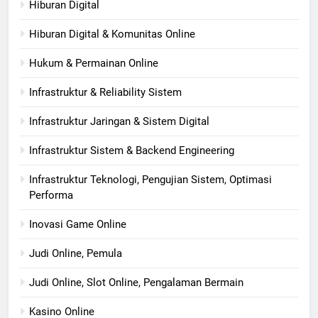
Hiburan Digital
Hiburan Digital & Komunitas Online
Hukum & Permainan Online
Infrastruktur & Reliability Sistem
Infrastruktur Jaringan & Sistem Digital
Infrastruktur Sistem & Backend Engineering
Infrastruktur Teknologi, Pengujian Sistem, Optimasi
Performa
Inovasi Game Online
Judi Online, Pemula
Judi Online, Slot Online, Pengalaman Bermain
Kasino Online