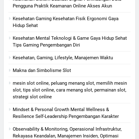
Pengguna Praktik Keamanan Online Akses Akun
Kesehatan Gaming Kesehatan Fisik Ergonomi Gaya
Hidup Sehat
Kesehatan Mental Teknologi & Game Gaya Hidup Sehat
Tips Gaming Pengembangan Diri
Kesehatan, Gaming, Lifestyle, Manajemen Waktu
Makna dan Simbolisme Slot
mesin slot online, peluang menang slot, memilih mesin
slot, tips slot online, cara menang slot, permainan slot,
strategi slot online
Mindset & Personal Growth Mental Wellness &
Resilience Self-Leadership Pengembangan Karakter
Observability & Monitoring, Operasional Infrastruktur,
Rekayasa Keandalan, Manajemen Insiden, Optimasi