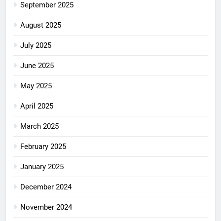
September 2025
August 2025
July 2025
June 2025
May 2025
April 2025
March 2025
February 2025
January 2025
December 2024
November 2024