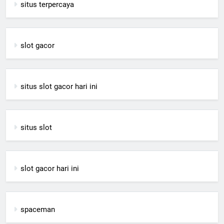
situs terpercaya
slot gacor
situs slot gacor hari ini
situs slot
slot gacor hari ini
spaceman