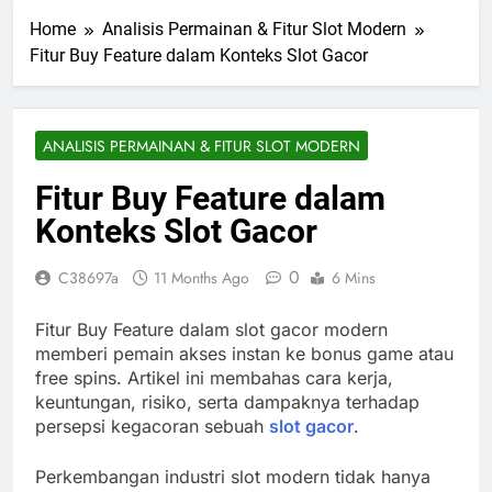
Home
Analisis Permainan & Fitur Slot Modern
Fitur Buy Feature dalam Konteks Slot Gacor
ANALISIS PERMAINAN & FITUR SLOT MODERN
Fitur Buy Feature dalam
Konteks Slot Gacor
0
C38697a
11 Months Ago
6 Mins
Fitur Buy Feature dalam slot gacor modern
memberi pemain akses instan ke bonus game atau
free spins. Artikel ini membahas cara kerja,
keuntungan, risiko, serta dampaknya terhadap
persepsi kegacoran sebuah
slot gacor
.
Perkembangan industri slot modern tidak hanya