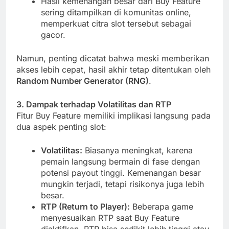
Hasil kemenangan besar dari Buy Feature
sering ditampilkan di komunitas online,
memperkuat citra slot tersebut sebagai
gacor.
Namun, penting dicatat bahwa meski memberikan
akses lebih cepat, hasil akhir tetap ditentukan oleh
Random Number Generator (RNG)
.
3. Dampak terhadap Volatilitas dan RTP
Fitur Buy Feature memiliki implikasi langsung pada
dua aspek penting slot:
Volatilitas:
Biasanya meningkat, karena
pemain langsung bermain di fase dengan
potensi payout tinggi. Kemenangan besar
mungkin terjadi, tetapi risikonya juga lebih
besar.
RTP (Return to Player):
Beberapa game
menyesuaikan RTP saat Buy Feature