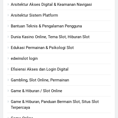
Arsitektur Akses Digital & Keamanan Navigasi
Arsitektur Sistem Platform
Bantuan Teknis & Pengalaman Pengguna
Dunia Kasino Online, Tema Slot, Hiburan Slot
Edukasi Permainan & Psikologi Slot
edwinslot login
Efisiensi Akses dan Login Digital
Gambling, Slot Online, Permainan
Game & Hiburan / Slot Online
Game & Hiburan, Panduan Bermain Slot, Situs Slot
Terpercaya