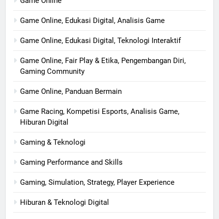
Game Online
Game Online, Edukasi Digital, Analisis Game
Game Online, Edukasi Digital, Teknologi Interaktif
Game Online, Fair Play & Etika, Pengembangan Diri,
Gaming Community
Game Online, Panduan Bermain
Game Racing, Kompetisi Esports, Analisis Game,
Hiburan Digital
Gaming & Teknologi
Gaming Performance and Skills
Gaming, Simulation, Strategy, Player Experience
Hiburan & Teknologi Digital