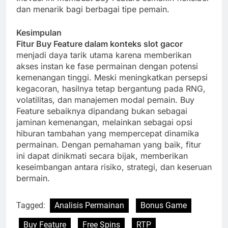
dan menarik bagi berbagai tipe pemain.
Kesimpulan
Fitur Buy Feature dalam konteks slot gacor
menjadi daya tarik utama karena memberikan
akses instan ke fase permainan dengan potensi
kemenangan tinggi. Meski meningkatkan persepsi
kegacoran, hasilnya tetap bergantung pada RNG,
volatilitas, dan manajemen modal pemain. Buy
Feature sebaiknya dipandang bukan sebagai
jaminan kemenangan, melainkan sebagai opsi
hiburan tambahan yang mempercepat dinamika
permainan. Dengan pemahaman yang baik, fitur
ini dapat dinikmati secara bijak, memberikan
keseimbangan antara risiko, strategi, dan keseruan
bermain.
Tagged:
Analisis Permainan
Bonus Game
Buy Feature
Free Spins
RTP