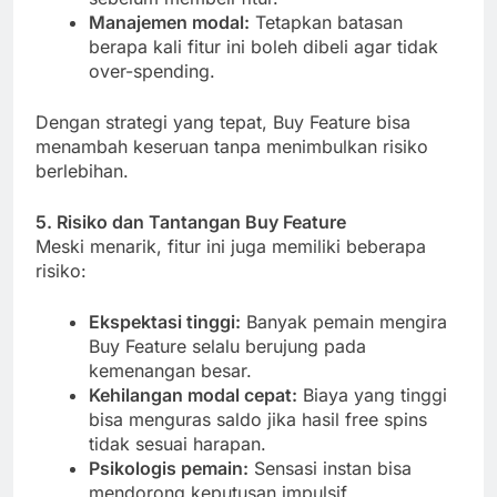
Manajemen modal:
Tetapkan batasan
berapa kali fitur ini boleh dibeli agar tidak
over-spending.
Dengan strategi yang tepat, Buy Feature bisa
menambah keseruan tanpa menimbulkan risiko
berlebihan.
5. Risiko dan Tantangan Buy Feature
Meski menarik, fitur ini juga memiliki beberapa
risiko:
Ekspektasi tinggi:
Banyak pemain mengira
Buy Feature selalu berujung pada
kemenangan besar.
Kehilangan modal cepat:
Biaya yang tinggi
bisa menguras saldo jika hasil free spins
tidak sesuai harapan.
Psikologis pemain:
Sensasi instan bisa
mendorong keputusan impulsif.