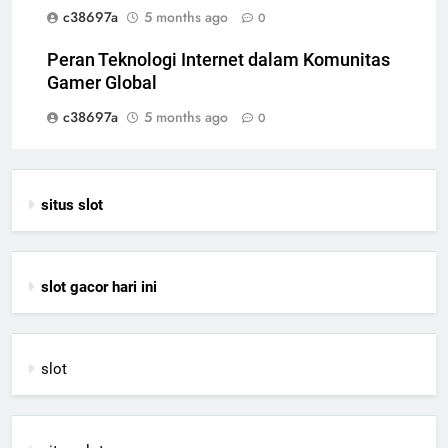
c38697a
5 months ago
0
Peran Teknologi Internet dalam Komunitas
Gamer Global
c38697a
5 months ago
0
situs slot
slot gacor hari ini
slot