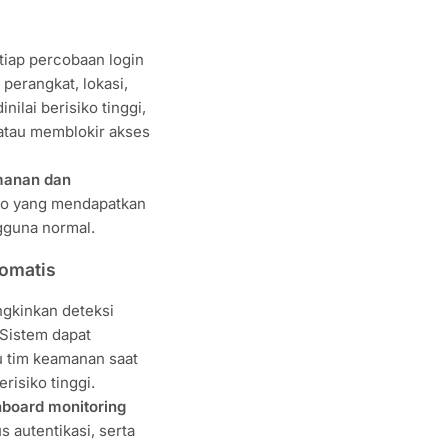
etiap percobaan login
perangkat, lokasi,
inilai berisiko tinggi,
 atau memblokir akses
anan dan
iko yang mendapatkan
gguna normal.
tomatis
ngkinkan deteksi
Sistem dapat
u tim keamanan saat
risiko tinggi.
board monitoring
s autentikasi, serta