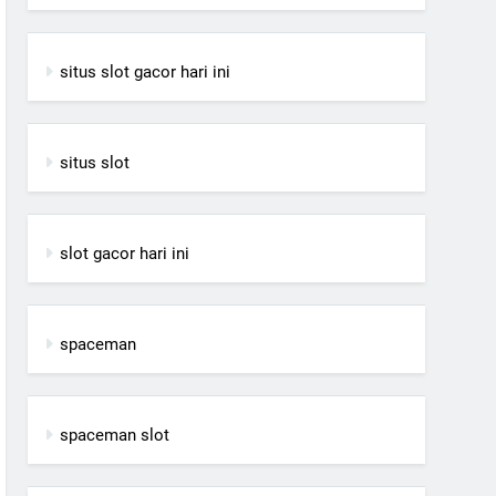
situs slot gacor hari ini
situs slot
slot gacor hari ini
spaceman
spaceman slot