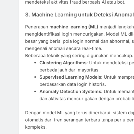
mendeteksi aktivitas fraud berbasis AI atau bot.
3.
Machine Learning untuk Deteksi Anomal
Penerapan
machine learning (ML)
menjadi langkah
mengidentifikasi login mencurigakan. Model ML dil
besar yang berisi pola login normal dan abnormal
mengenali anomali secara real-time.
Beberapa teknik yang sering digunakan mencakup:
Clustering Algorithms:
Untuk mendeteksi pe
berbeda jauh dari mayoritas.
Supervised Learning Models:
Untuk mempred
berdasarkan data login historis.
Anomaly Detection Systems:
Untuk memanta
dan aktivitas mencurigakan dengan probabilit
Dengan model ML yang terus diperbarui, sistem dap
otomatis dari tren serangan terbaru tanpa perlu p
kompleks.