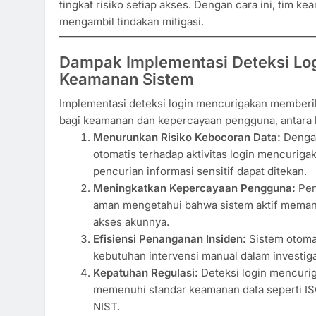
tingkat risiko setiap akses. Dengan cara ini, tim k
mengambil tindakan mitigasi.
Dampak Implementasi Deteksi Log
Keamanan Sistem
Implementasi deteksi login mencurigakan memberi
bagi keamanan dan kepercayaan pengguna, antara l
Menurunkan Risiko Kebocoran Data:
Dengan
otomatis terhadap aktivitas login mencurigak
pencurian informasi sensitif dapat ditekan.
Meningkatkan Kepercayaan Pengguna:
Pen
aman mengetahui bahwa sistem aktif meman
akses akunnya.
Efisiensi Penanganan Insiden:
Sistem otoma
kebutuhan intervensi manual dalam investiga
Kepatuhan Regulasi:
Deteksi login mencur
memenuhi standar keamanan data seperti IS
NIST.