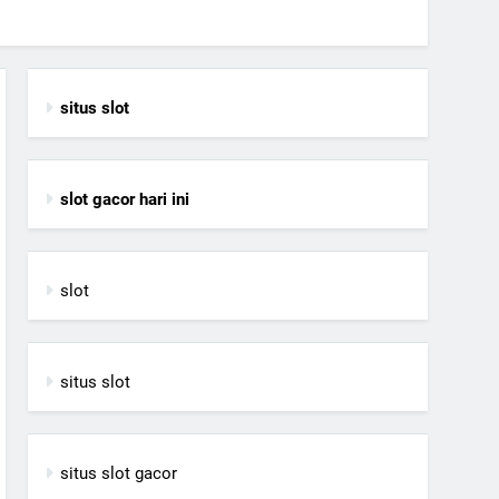
situs slot
slot gacor hari ini
slot
situs slot
situs slot gacor