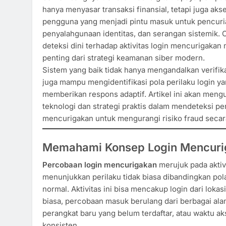
hanya menyasar transaksi finansial, tetapi juga aks
pengguna yang menjadi pintu masuk untuk pencuria
penyalahgunaan identitas, dan serangan sistemik. O
deteksi dini terhadap aktivitas login mencurigakan
penting dari strategi keamanan siber modern.
Sistem yang baik tidak hanya mengandalkan verifika
juga mampu mengidentifikasi pola perilaku login y
memberikan respons adaptif. Artikel ini akan meng
teknologi dan strategi praktis dalam mendeteksi pe
mencurigakan untuk mengurangi risiko fraud secara
Memahami Konsep Login Mencuri
Percobaan login mencurigakan
merujuk pada aktivi
menunjukkan perilaku tidak biasa dibandingkan pol
normal. Aktivitas ini bisa mencakup login dari lokas
biasa, percobaan masuk berulang dari berbagai al
perangkat baru yang belum terdaftar, atau waktu ak
konsisten.