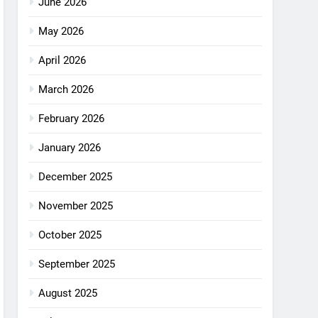
June 2026
May 2026
April 2026
March 2026
February 2026
January 2026
December 2025
November 2025
October 2025
September 2025
August 2025