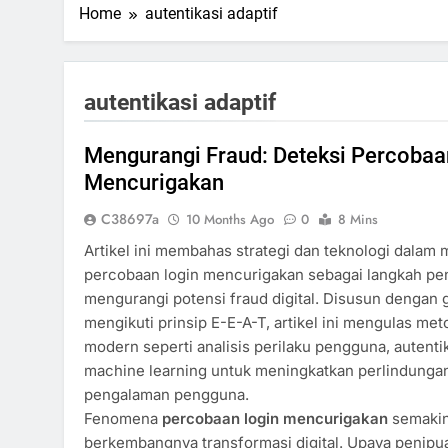
Home
autentikasi adaptif
autentikasi adaptif
Mengurangi Fraud: Deteksi Percobaa
Mencurigakan
C38697a
10 Months Ago
0
8 Mins
Artikel ini membahas strategi dan teknologi dalam
percobaan login mencurigakan sebagai langkah pe
mengurangi potensi fraud digital. Disusun dengan 
mengikuti prinsip E-E-A-T, artikel ini mengulas m
modern seperti analisis perilaku pengguna, autentik
machine learning untuk meningkatkan perlindunga
pengalaman pengguna.
Fenomena
percobaan login mencurigakan
semakin
berkembangnya transformasi digital. Upaya penipuan