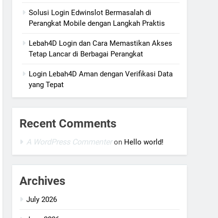
Solusi Login Edwinslot Bermasalah di
Perangkat Mobile dengan Langkah Praktis
Lebah4D Login dan Cara Memastikan Akses
Tetap Lancar di Berbagai Perangkat
Login Lebah4D Aman dengan Verifikasi Data
yang Tepat
Recent Comments
A WordPress Commenter
on
Hello world!
Archives
July 2026