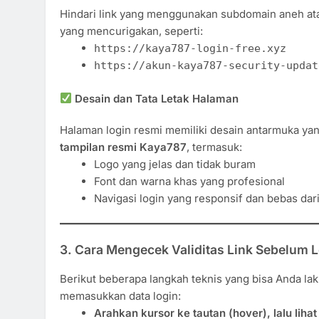
Hindari link yang menggunakan subdomain aneh a
yang mencurigakan, seperti:
https://kaya787-login-free.xyz
https://akun-kaya787-security-updat
Desain dan Tata Letak Halaman
Halaman login resmi memiliki desain antarmuka ya
tampilan resmi Kaya787
, termasuk:
Logo yang jelas dan tidak buram
Font dan warna khas yang profesional
Navigasi login yang responsif dan bebas dari
3. Cara Mengecek Validitas Link Sebelum 
Berikut beberapa langkah teknis yang bisa Anda l
memasukkan data login:
Arahkan kursor ke tautan (hover), lalu liha