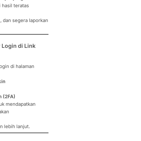
hasil teratas
k
, dan segera laporkan
 Login di Link
ogin di halaman
kin
h (2FA)
uk mendapatkan
akan
lebih lanjut.