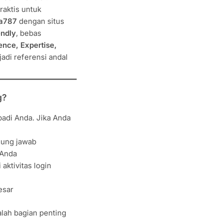
raktis untuk
ya787
dengan situs
endly
, bebas
ence, Expertise,
adi referensi andal
g?
badi Anda. Jika Anda
gung jawab
 Anda
ktivitas login
esar
lah bagian penting