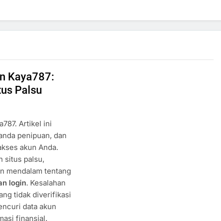
in Kaya787:
us Palsu
87. Artikel ini
tanda penipuan, dan
kses akun Anda.
 situs palsu,
an mendalam tentang
an login
. Kesalahan
ng tidak diverifikasi
encuri data akun
si finansial.