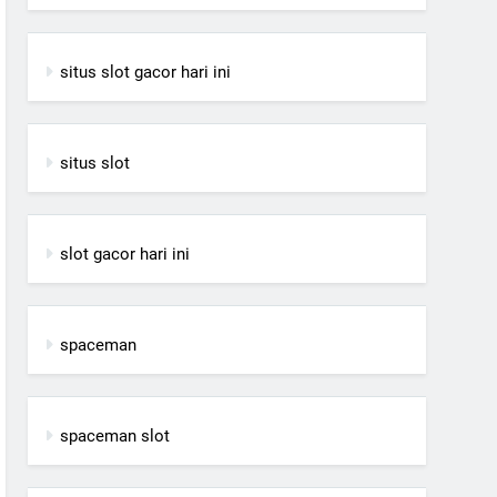
situs slot gacor hari ini
situs slot
slot gacor hari ini
spaceman
spaceman slot