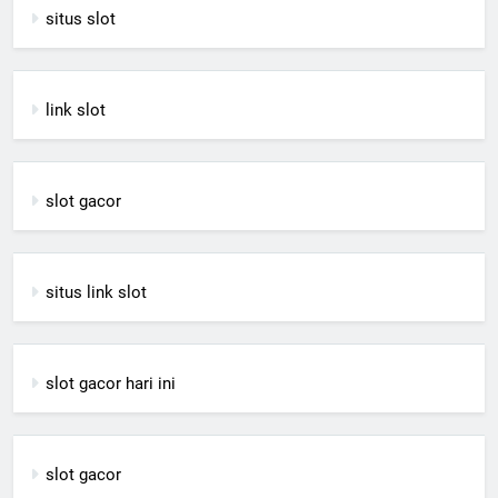
situs slot
link slot
slot gacor
situs link slot
slot gacor hari ini
slot gacor