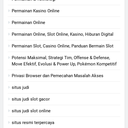
Permainan Kasino Online
Permainan Online
Permainan Online, Slot Online, Kasino, Hiburan Digital
Permainan Slot, Casino Online, Panduan Bermain Slot
Potensi Maksimal, Strategi Tim, Offense & Defense,
Move Efektif, Evolusi & Power Up, Pokémon Kompetitif
Privasi Browser dan Pemecahan Masalah Akses
situs judi
situs judi slot gacor
situs judi slot online
situs resmi terpercaya