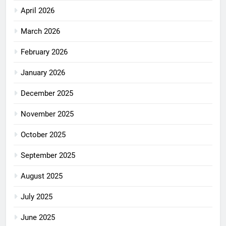
April 2026
March 2026
February 2026
January 2026
December 2025
November 2025
October 2025
September 2025
August 2025
July 2025
June 2025