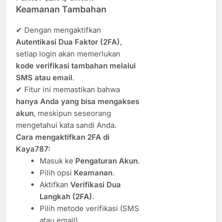
Keamanan Tambahan
✔ Dengan mengaktifkan
Autentikasi Dua Faktor (2FA)
,
setiap login akan memerlukan
kode verifikasi tambahan melalui
SMS atau email
.
✔ Fitur ini memastikan bahwa
hanya Anda yang bisa mengakses
akun
, meskipun seseorang
mengetahui kata sandi Anda.
Cara mengaktifkan 2FA di
Kaya787:
Masuk ke
Pengaturan Akun
.
Pilih opsi
Keamanan
.
Aktifkan
Verifikasi Dua
Langkah (2FA)
.
Pilih metode verifikasi (SMS
atau email).