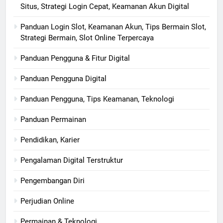
Situs, Strategi Login Cepat, Keamanan Akun Digital
Panduan Login Slot, Keamanan Akun, Tips Bermain Slot,
Strategi Bermain, Slot Online Terpercaya
Panduan Pengguna & Fitur Digital
Panduan Pengguna Digital
Panduan Pengguna, Tips Keamanan, Teknologi
Panduan Permainan
Pendidikan, Karier
Pengalaman Digital Terstruktur
Pengembangan Diri
Perjudian Online
Permainan & Teknologi