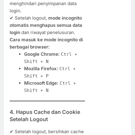
menghindari penyimpanan data
login.
✔ Setelah logout,
mode incognito
otomatis menghapus semua data
login
dan riwayat penelusuran.
Cara masuk ke mode incognito di
berbagai browser:
Google Chrome:
Ctrl +
Shift + N
Mozilla Firefox:
Ctrl +
Shift + P
Microsoft Edge:
Ctrl +
Shift + N
4. Hapus Cache dan Cookie
Setelah Logout
✔ Setelah logout, bersihkan cache