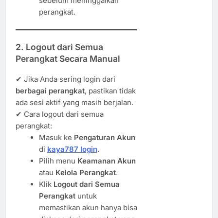
sebelum meninggalkan
perangkat.
2. Logout dari Semua
Perangkat Secara Manual
✔ Jika Anda sering login dari
berbagai perangkat
, pastikan tidak
ada sesi aktif yang masih berjalan.
✔ Cara logout dari semua
perangkat:
Masuk ke
Pengaturan Akun
di
kaya787 login
.
Pilih menu
Keamanan Akun
atau
Kelola Perangkat
.
Klik
Logout dari Semua
Perangkat
untuk
memastikan akun hanya bisa