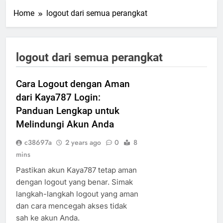
Home
logout dari semua perangkat
logout dari semua perangkat
Cara Logout dengan Aman
dari Kaya787 Login:
Panduan Lengkap untuk
Melindungi Akun Anda
c38697a
2 years ago
0
8
mins
Pastikan akun Kaya787 tetap aman
dengan logout yang benar. Simak
langkah-langkah logout yang aman
dan cara mencegah akses tidak
sah ke akun Anda.