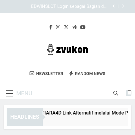
Skip
Solusi Login Edwinslot Bermasalah di Perangkat
to
Mobile dengan Langkah Praktis
content
Lebah4D Login dan Cara Memastikan Akses
Tetap Lancar di Berbagai Perangkat
Cara Mengakses TIARA4D Link Alternatif melalui
Mode Penyamaran
EDWINSLOT Login sebagai Bagian dari
Pengalaman Digital yang Terstruktur
Solusi Login Edwinslot Bermasalah di Perangkat
Mobile dengan Langkah Praktis
Zvukon
Dapatkan Solusi Audio Berkualitas Dari
Lebah4D Login dan Cara Memastikan Akses
NEWSLETTER
RANDOM NEWS
Tetap Lancar di Berbagai Perangkat
Zvukon. Produk Profesional Untuk
Kebutuhan Suara Terbaik Anda.
MENU
ara Mengakses TIARA4D Link Alternatif melalui Mode Penya
HEADLINES
 Weeks Ago