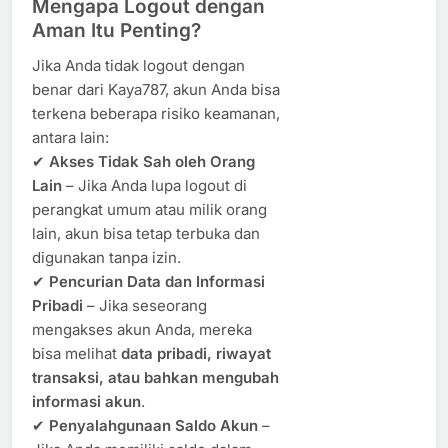
Mengapa Logout dengan
Aman Itu Penting?
Jika Anda tidak logout dengan
benar dari Kaya787, akun Anda bisa
terkena beberapa risiko keamanan,
antara lain:
✔
Akses Tidak Sah oleh Orang
Lain
– Jika Anda lupa logout di
perangkat umum atau milik orang
lain, akun bisa tetap terbuka dan
digunakan tanpa izin.
✔
Pencurian Data dan Informasi
Pribadi
– Jika seseorang
mengakses akun Anda, mereka
bisa melihat
data pribadi, riwayat
transaksi, atau bahkan mengubah
informasi akun
.
✔
Penyalahgunaan Saldo Akun
–