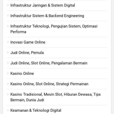
Infrastruktur Jaringan & Sistem Digital
Infrastruktur Sistem & Backend Engineering
Infrastruktur Teknologi, Pengujian Sistem, Optimasi
Performa
Inovasi Game Online
Judi Online, Pemula
Judi Online, Slot Online, Pengalaman Bermain
Kasino Online
Kasino Online, Slot Online, Strategi Permainan
Kasino Tradisional, Mesin Slot, Hiburan Dewasa, Tips
Bermain, Dunia Judi
Keamanan & Teknologi Digital