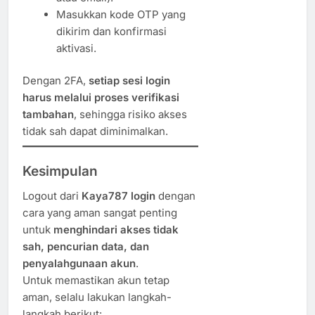
Masukkan kode OTP yang
dikirim dan konfirmasi
aktivasi.
Dengan 2FA,
setiap sesi login
harus melalui proses verifikasi
tambahan
, sehingga risiko akses
tidak sah dapat diminimalkan.
Kesimpulan
Logout dari
Kaya787 login
dengan
cara yang aman sangat penting
untuk
menghindari akses tidak
sah, pencurian data, dan
penyalahgunaan akun
.
Untuk memastikan akun tetap
aman, selalu lakukan langkah-
langkah berikut: