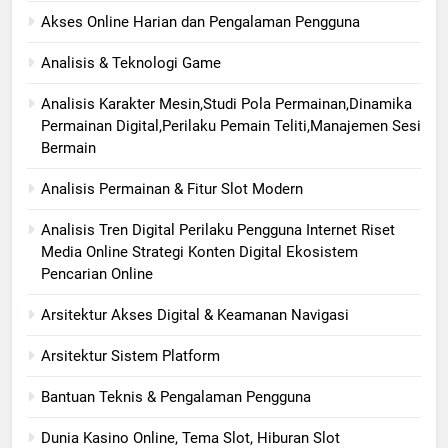
Akses Online Harian dan Pengalaman Pengguna
Analisis & Teknologi Game
Analisis Karakter Mesin,Studi Pola Permainan,Dinamika
Permainan Digital,Perilaku Pemain Teliti,Manajemen Sesi
Bermain
Analisis Permainan & Fitur Slot Modern
Analisis Tren Digital Perilaku Pengguna Internet Riset
Media Online Strategi Konten Digital Ekosistem
Pencarian Online
Arsitektur Akses Digital & Keamanan Navigasi
Arsitektur Sistem Platform
Bantuan Teknis & Pengalaman Pengguna
Dunia Kasino Online, Tema Slot, Hiburan Slot