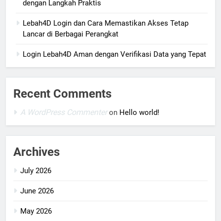
dengan Langkah Praktis
Lebah4D Login dan Cara Memastikan Akses Tetap
Lancar di Berbagai Perangkat
Login Lebah4D Aman dengan Verifikasi Data yang Tepat
Recent Comments
A WordPress Commenter
on
Hello world!
Archives
July 2026
June 2026
May 2026