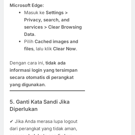
Microsoft Edge:
Masuk ke
Settings >
Privacy, search, and
services > Clear Browsing
Data
.
Pilih
Cached images and
files
, lalu klik
Clear Now
.
Dengan cara ini,
tidak ada
informasi login yang tersimpan
secara otomatis di perangkat
yang digunakan
.
5. Ganti Kata Sandi Jika
Diperlukan
✔ Jika Anda merasa lupa logout
dari perangkat yang tidak aman,