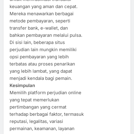
keuangan yang aman dan cepat.
Mereka menawarkan berbagai
metode pembayaran, seperti
transfer bank, e-wallet, dan
bahkan pembayaran melalui pulsa.
Di sisi lain, beberapa situs
perjudian lain mungkin memiliki
opsi pembayaran yang lebih
terbatas atau proses penarikan
yang lebih lambat, yang dapat
menjadi kendala bagi pemain.
Kesimpulan
Memilih platform perjudian online
yang tepat memerlukan
pertimbangan yang cermat
terhadap berbagai faktor, termasuk
reputasi, legalitas, variasi
permainan, keamanan, layanan