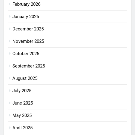
February 2026
January 2026
December 2025
November 2025
October 2025
September 2025
August 2025
July 2025
June 2025
May 2025
April 2025