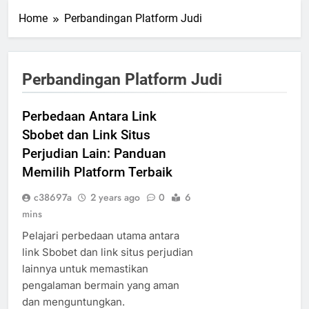
Home
Perbandingan Platform Judi
Perbandingan Platform Judi
Perbedaan Antara Link
Sbobet dan Link Situs
Perjudian Lain: Panduan
Memilih Platform Terbaik
c38697a
2 years ago
0
6
mins
Pelajari perbedaan utama antara
link Sbobet dan link situs perjudian
lainnya untuk memastikan
pengalaman bermain yang aman
dan menguntungkan.