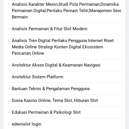
Analisis Karakter Mesin,Studi Pola Permainan,Dinamika
Permainan Digital,Perilaku Pemain Teliti,Manajemen Sesi
Bermain
Analisis Permainan & Fitur Slot Modern
Analisis Tren Digital Perilaku Pengguna Internet Riset
Media Online Strategi Konten Digital Ekosistem
Pencarian Online
Arsitektur Akses Digital & Keamanan Navigasi
Arsitektur Sistem Platform
Bantuan Teknis & Pengalaman Pengguna
Dunia Kasino Online, Tema Slot, Hiburan Slot
Edukasi Permainan & Psikologi Slot
edwinslot login