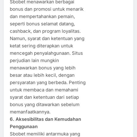
Sbobet menawarkan berbagai
bonus dan promosi untuk menarik
dan mempertahankan pemain,
seperti bonus selamat datang,
cashback, dan program loyalitas.
Namun, syarat dan ketentuan yang
ketat sering diterapkan untuk
mencegah penyalahgunaan. Situs
perjudian lain mungkin
menawarkan bonus yang lebih
besar atau lebih kecil, dengan
persyaratan yang berbeda. Penting
untuk membaca dan memahami
syarat dan ketentuan dari setiap
bonus yang ditawarkan sebelum
memanfaatkannya.
6. Aksesibilitas dan Kemudahan
Penggunaan
Sbobet memiliki antarmuka yang