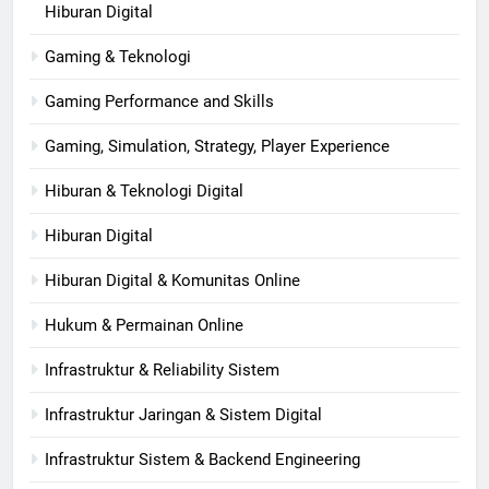
Hiburan Digital
Gaming & Teknologi
Gaming Performance and Skills
Gaming, Simulation, Strategy, Player Experience
Hiburan & Teknologi Digital
Hiburan Digital
Hiburan Digital & Komunitas Online
Hukum & Permainan Online
Infrastruktur & Reliability Sistem
Infrastruktur Jaringan & Sistem Digital
Infrastruktur Sistem & Backend Engineering