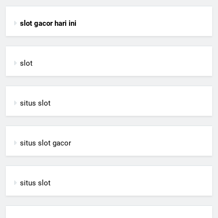
slot gacor hari ini
slot
situs slot
situs slot gacor
situs slot