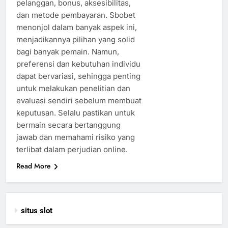
pelanggan, bonus, aksesibilitas,
dan metode pembayaran. Sbobet
menonjol dalam banyak aspek ini,
menjadikannya pilihan yang solid
bagi banyak pemain. Namun,
preferensi dan kebutuhan individu
dapat bervariasi, sehingga penting
untuk melakukan penelitian dan
evaluasi sendiri sebelum membuat
keputusan. Selalu pastikan untuk
bermain secara bertanggung
jawab dan memahami risiko yang
terlibat dalam perjudian online.
Read More
situs slot