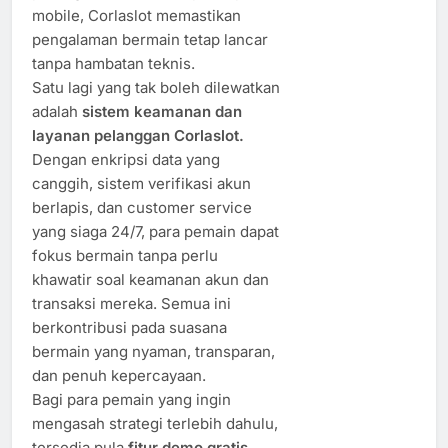
mobile, Corlaslot memastikan
pengalaman bermain tetap lancar
tanpa hambatan teknis.
Satu lagi yang tak boleh dilewatkan
adalah
sistem keamanan dan
layanan pelanggan Corlaslot.
Dengan enkripsi data yang
canggih, sistem verifikasi akun
berlapis, dan customer service
yang siaga 24/7, para pemain dapat
fokus bermain tanpa perlu
khawatir soal keamanan akun dan
transaksi mereka. Semua ini
berkontribusi pada suasana
bermain yang nyaman, transparan,
dan penuh kepercayaan.
Bagi para pemain yang ingin
mengasah strategi terlebih dahulu,
tersedia pula
fitur demo gratis