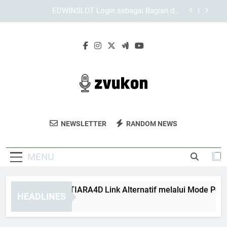
Skip
Solusi Login Edwinslot Bermasalah di Perangkat
to
Mobile dengan Langkah Praktis
content
Lebah4D Login dan Cara Memastikan Akses
Tetap Lancar di Berbagai Perangkat
Cara Mengakses TIARA4D Link Alternatif melalui
Mode Penyamaran
EDWINSLOT Login sebagai Bagian dari
Pengalaman Digital yang Terstruktur
Solusi Login Edwinslot Bermasalah di Perangkat
Mobile dengan Langkah Praktis
Zvukon
Dapatkan Solusi Audio Berkualitas Dari
Lebah4D Login dan Cara Memastikan Akses
NEWSLETTER
RANDOM NEWS
Tetap Lancar di Berbagai Perangkat
Zvukon. Produk Profesional Untuk
Kebutuhan Suara Terbaik Anda.
MENU
ara Mengakses TIARA4D Link Alternatif melalui Mode Penya
HEADLINES
 Weeks Ago