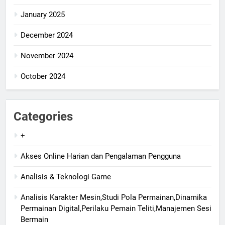
January 2025
December 2024
November 2024
October 2024
Categories
+
Akses Online Harian dan Pengalaman Pengguna
Analisis & Teknologi Game
Analisis Karakter Mesin,Studi Pola Permainan,Dinamika
Permainan Digital,Perilaku Pemain Teliti,Manajemen Sesi
Bermain