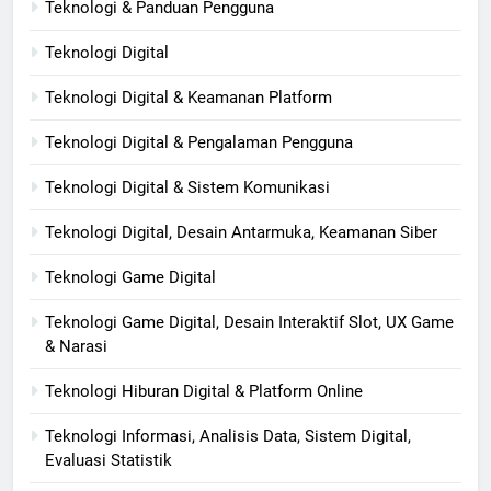
Teknologi & Panduan Pengguna
Teknologi Digital
Teknologi Digital & Keamanan Platform
Teknologi Digital & Pengalaman Pengguna
Teknologi Digital & Sistem Komunikasi
Teknologi Digital, Desain Antarmuka, Keamanan Siber
Teknologi Game Digital
Teknologi Game Digital, Desain Interaktif Slot, UX Game
& Narasi
Teknologi Hiburan Digital & Platform Online
Teknologi Informasi, Analisis Data, Sistem Digital,
Evaluasi Statistik