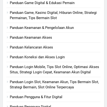
Panduan Game Digital & Edukasi Pemain
Panduan Game, Kasino Digital, Hiburan Online, Strategi
Permainan, Tips Bermain Slot
Panduan Keamanan & Pengelolaan Akun
Panduan Keamanan Akses
Panduan Kelancaran Akses
Panduan Koneksi dan Akses Login
Panduan Login Mobile, Tips Slot Online, Optimasi Akses
Situs, Strategi Login Cepat, Keamanan Akun Digital
Panduan Login Slot, Keamanan Akun, Tips Bermain Slot,
Strategi Bermain, Slot Online Terpercaya
Panduan Pengguna & Fitur Digital
Panduan Pengguna Digital