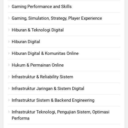
Gaming Performance and Skills
Gaming, Simulation, Strategy, Player Experience
Hiburan & Teknologi Digital
Hiburan Digital
Hiburan Digital & Komunitas Online
Hukum & Permainan Online
Infrastruktur & Reliability Sistem
Infrastruktur Jaringan & Sistem Digital
Infrastruktur Sistem & Backend Engineering
Infrastruktur Teknologi, Pengujian Sistem, Optimasi
Performa