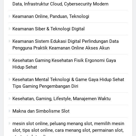
Data, Infrastruktur Cloud, Cybersecurity Modern
Keamanan Online, Panduan, Teknologi
Keamanan Siber & Teknologi Digital
Keamanan Sistem Edukasi Digital Perlindungan Data
Pengguna Praktik Keamanan Online Akses Akun
Kesehatan Gaming Kesehatan Fisik Ergonomi Gaya
Hidup Sehat
Kesehatan Mental Teknologi & Game Gaya Hidup Sehat
Tips Gaming Pengembangan Diri
Kesehatan, Gaming, Lifestyle, Manajemen Waktu
Makna dan Simbolisme Slot
mesin slot online, peluang menang slot, memilih mesin
slot, tips slot online, cara menang slot, permainan slot,