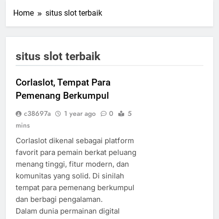
Home
situs slot terbaik
situs slot terbaik
Corlaslot, Tempat Para
Pemenang Berkumpul
c38697a
1 year ago
0
5
mins
Corlaslot dikenal sebagai platform
favorit para pemain berkat peluang
menang tinggi, fitur modern, dan
komunitas yang solid. Di sinilah
tempat para pemenang berkumpul
dan berbagi pengalaman.
Dalam dunia permainan digital