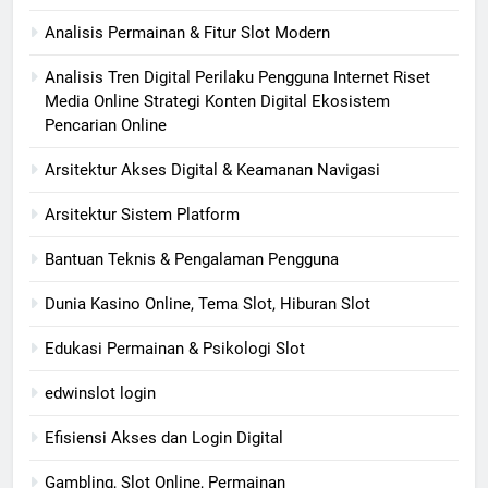
Analisis Permainan & Fitur Slot Modern
Analisis Tren Digital Perilaku Pengguna Internet Riset
Media Online Strategi Konten Digital Ekosistem
Pencarian Online
Arsitektur Akses Digital & Keamanan Navigasi
Arsitektur Sistem Platform
Bantuan Teknis & Pengalaman Pengguna
Dunia Kasino Online, Tema Slot, Hiburan Slot
Edukasi Permainan & Psikologi Slot
edwinslot login
Efisiensi Akses dan Login Digital
Gambling, Slot Online, Permainan