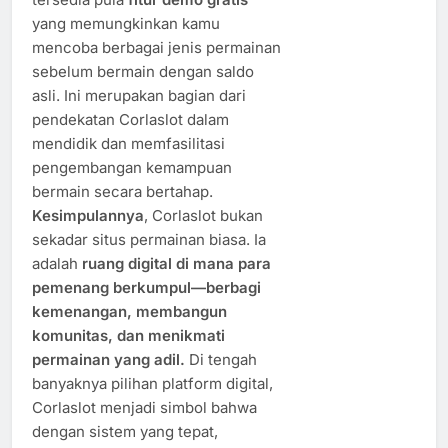
yang memungkinkan kamu
mencoba berbagai jenis permainan
sebelum bermain dengan saldo
asli. Ini merupakan bagian dari
pendekatan Corlaslot dalam
mendidik dan memfasilitasi
pengembangan kemampuan
bermain secara bertahap.
Kesimpulannya
, Corlaslot bukan
sekadar situs permainan biasa. Ia
adalah
ruang digital di mana para
pemenang berkumpul—berbagi
kemenangan, membangun
komunitas, dan menikmati
permainan yang adil.
Di tengah
banyaknya pilihan platform digital,
Corlaslot menjadi simbol bahwa
dengan sistem yang tepat,