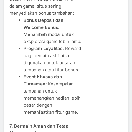
dalam game, situs sering
menyediakan bonus tambahan:
Bonus Deposit dan
Welcome Bonus:
Menambah modal untuk
eksplorasi game lebih lama.
Program Loyalitas:
Reward
bagi pemain aktif bisa
digunakan untuk putaran
tambahan atau fitur bonus.
Event Khusus dan
Turnamen:
Kesempatan
tambahan untuk
memenangkan hadiah lebih
besar dengan
memanfaatkan fitur game.
7. Bermain Aman dan Tetap