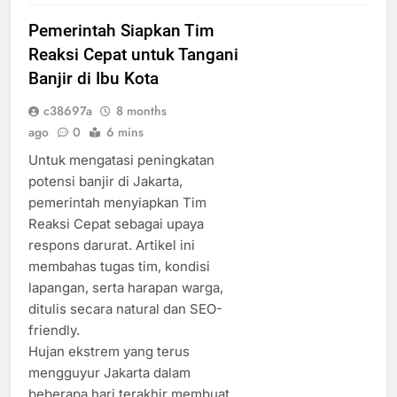
Pemerintah Siapkan Tim
Reaksi Cepat untuk Tangani
Banjir di Ibu Kota
c38697a
8 months
ago
0
6 mins
Untuk mengatasi peningkatan
potensi banjir di Jakarta,
pemerintah menyiapkan Tim
Reaksi Cepat sebagai upaya
respons darurat. Artikel ini
membahas tugas tim, kondisi
lapangan, serta harapan warga,
ditulis secara natural dan SEO-
friendly.
Hujan ekstrem yang terus
mengguyur Jakarta dalam
beberapa hari terakhir membuat