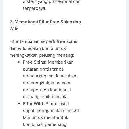
sistem yang profesional dan
terpercaya.
2. Memahami Fitur Free Spins dan
Wild
Fitur tambahan seperti
free spins
dan
wild
adalah kunci untuk
meningkatkan peluang menang:
Free Spins:
Memberikan
putaran gratis tanpa
mengurangi saldo taruhan,
memungkinkan pemain
memperoleh kombinasi
menang lebih banyak.
Fitur Wild:
Simbol wild
dapat menggantikan simbol
lain untuk membentuk
kombinasi pemenang.