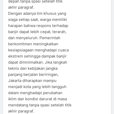
depan tanpa spasi setelah titik
akhir paragraf.
Dengan adanya tim khusus yang
siaga setiap saat, warga memiliki
harapan bahwa respons terhadap
banjir dapat lebih cepat, terarah,
dan menyeluruh. Pemerintah
berkomitmen meningkatkan
kesiapsiagaan menghadapi cuaca
ekstrem sehingga dampak banjir
dapat diminimalkan. Jika langkah
teknis dan kebijakan jangka
panjang berjalan beriringan,
Jakarta diharapkan mampu
menjadi kota yang lebih tangguh
dalam menghadapi perubahan
iklim dan kondisi darurat di masa
mendatang tanpa spasi setelah titik
akhir paragraf.