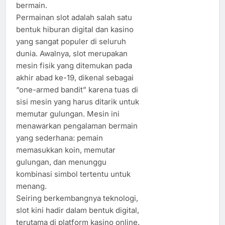
bermain.
Permainan slot adalah salah satu
bentuk hiburan digital dan kasino
yang sangat populer di seluruh
dunia. Awalnya, slot merupakan
mesin fisik yang ditemukan pada
akhir abad ke-19, dikenal sebagai
“one-armed bandit” karena tuas di
sisi mesin yang harus ditarik untuk
memutar gulungan. Mesin ini
menawarkan pengalaman bermain
yang sederhana: pemain
memasukkan koin, memutar
gulungan, dan menunggu
kombinasi simbol tertentu untuk
menang.
Seiring berkembangnya teknologi,
slot kini hadir dalam bentuk digital,
terutama di platform kasino online.