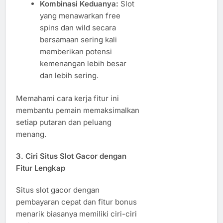
Kombinasi Keduanya:
Slot
yang menawarkan free
spins dan wild secara
bersamaan sering kali
memberikan potensi
kemenangan lebih besar
dan lebih sering.
Memahami cara kerja fitur ini
membantu pemain memaksimalkan
setiap putaran dan peluang
menang.
3. Ciri Situs Slot Gacor dengan
Fitur Lengkap
Situs slot gacor dengan
pembayaran cepat dan fitur bonus
menarik biasanya memiliki ciri-ciri