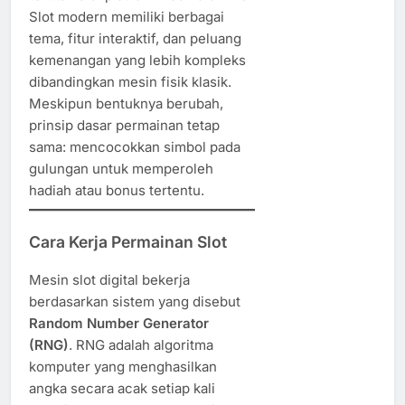
Slot modern memiliki berbagai
tema, fitur interaktif, dan peluang
kemenangan yang lebih kompleks
dibandingkan mesin fisik klasik.
Meskipun bentuknya berubah,
prinsip dasar permainan tetap
sama: mencocokkan simbol pada
gulungan untuk memperoleh
hadiah atau bonus tertentu.
Cara Kerja Permainan Slot
Mesin slot digital bekerja
berdasarkan sistem yang disebut
Random Number Generator
(RNG)
. RNG adalah algoritma
komputer yang menghasilkan
angka secara acak setiap kali