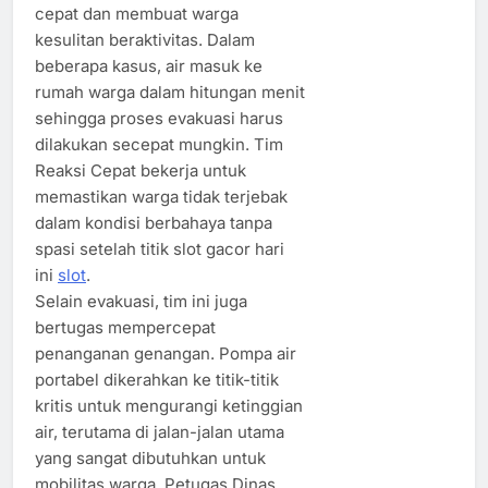
cepat dan membuat warga
kesulitan beraktivitas. Dalam
beberapa kasus, air masuk ke
rumah warga dalam hitungan menit
sehingga proses evakuasi harus
dilakukan secepat mungkin. Tim
Reaksi Cepat bekerja untuk
memastikan warga tidak terjebak
dalam kondisi berbahaya tanpa
spasi setelah titik slot gacor hari
ini
slot
.
Selain evakuasi, tim ini juga
bertugas mempercepat
penanganan genangan. Pompa air
portabel dikerahkan ke titik-titik
kritis untuk mengurangi ketinggian
air, terutama di jalan-jalan utama
yang sangat dibutuhkan untuk
mobilitas warga. Petugas Dinas