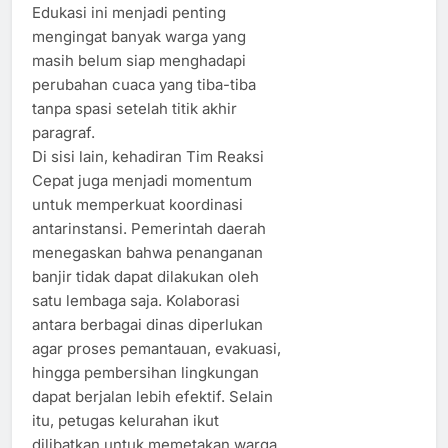
Edukasi ini menjadi penting
mengingat banyak warga yang
masih belum siap menghadapi
perubahan cuaca yang tiba-tiba
tanpa spasi setelah titik akhir
paragraf.
Di sisi lain, kehadiran Tim Reaksi
Cepat juga menjadi momentum
untuk memperkuat koordinasi
antarinstansi. Pemerintah daerah
menegaskan bahwa penanganan
banjir tidak dapat dilakukan oleh
satu lembaga saja. Kolaborasi
antara berbagai dinas diperlukan
agar proses pemantauan, evakuasi,
hingga pembersihan lingkungan
dapat berjalan lebih efektif. Selain
itu, petugas kelurahan ikut
dilibatkan untuk memetakan warga