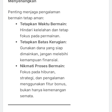
Menyenangkan
Penting menjaga pengalaman
bermain tetap aman:
Tetapkan Waktu Bermain:
Hindari kelelahan dan tetap
fokus pada permainan.
Tetapkan Batas Kerugian:
Gunakan dana yang siap
dimainkan, jangan melebihi
kemampuan finansial.
Nikmati Proses Bermain:
Fokus pada hiburan,
strategi, dan pengalaman
menggunakan fitur bonus,
bukan hanya kemenangan
semata.