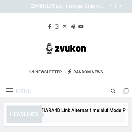
Skip
Solusi Login Edwinslot Bermasalah di Perangkat
to
Mobile dengan Langkah Praktis
content
Lebah4D Login dan Cara Memastikan Akses
Tetap Lancar di Berbagai Perangkat
Cara Mengakses TIARA4D Link Alternatif melalui
Mode Penyamaran
EDWINSLOT Login sebagai Bagian dari
Pengalaman Digital yang Terstruktur
Solusi Login Edwinslot Bermasalah di Perangkat
Mobile dengan Langkah Praktis
Zvukon
Dapatkan Solusi Audio Berkualitas Dari
Lebah4D Login dan Cara Memastikan Akses
NEWSLETTER
RANDOM NEWS
Tetap Lancar di Berbagai Perangkat
Zvukon. Produk Profesional Untuk
Kebutuhan Suara Terbaik Anda.
MENU
ra Mengakses TIARA4D Link Alternatif melalui Mode Penyam
HEADLINES
Weeks Ago