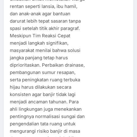
rentan seperti lansia, ibu hamil,
dan anak-anak agar bantuan
darurat lebih tepat sasaran tanpa
spasi setelah titik akhir paragraf.
Meskipun Tim Reaksi Cepat
menjadi langkah signifikan,
masyarakat menilai bahwa solusi
jangka panjang tetap harus
diprioritaskan. Perbaikan drainase,
pembangunan sumur resapan,
serta peningkatan ruang terbuka
hijau harus dilakukan secara
konsisten agar banjir tidak lagi
menjadi ancaman tahunan. Para
ahli lingkungan juga menekankan
pentingnya normalisasi sungai dan
pengendalian tata ruang untuk
mengurangi risiko banjir di masa