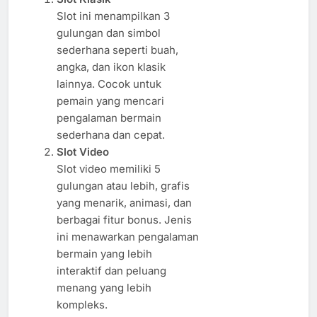
Slot ini menampilkan 3
gulungan dan simbol
sederhana seperti buah,
angka, dan ikon klasik
lainnya. Cocok untuk
pemain yang mencari
pengalaman bermain
sederhana dan cepat.
Slot Video
Slot video memiliki 5
gulungan atau lebih, grafis
yang menarik, animasi, dan
berbagai fitur bonus. Jenis
ini menawarkan pengalaman
bermain yang lebih
interaktif dan peluang
menang yang lebih
kompleks.