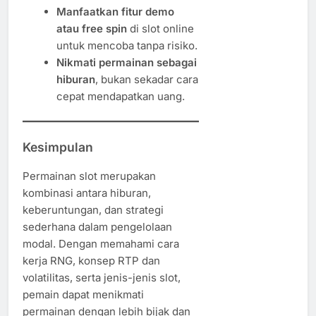
Manfaatkan fitur demo
atau free spin
di slot online
untuk mencoba tanpa risiko.
Nikmati permainan sebagai
hiburan
, bukan sekadar cara
cepat mendapatkan uang.
Kesimpulan
Permainan slot merupakan
kombinasi antara hiburan,
keberuntungan, dan strategi
sederhana dalam pengelolaan
modal. Dengan memahami cara
kerja RNG, konsep RTP dan
volatilitas, serta jenis-jenis slot,
pemain dapat menikmati
permainan dengan lebih bijak dan