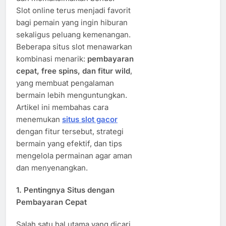
Slot online terus menjadi favorit
bagi pemain yang ingin hiburan
sekaligus peluang kemenangan.
Beberapa situs slot menawarkan
kombinasi menarik:
pembayaran
cepat, free spins, dan fitur wild
,
yang membuat pengalaman
bermain lebih menguntungkan.
Artikel ini membahas cara
menemukan
situs slot gacor
dengan fitur tersebut, strategi
bermain yang efektif, dan tips
mengelola permainan agar aman
dan menyenangkan.
1. Pentingnya Situs dengan
Pembayaran Cepat
Salah satu hal utama yang dicari