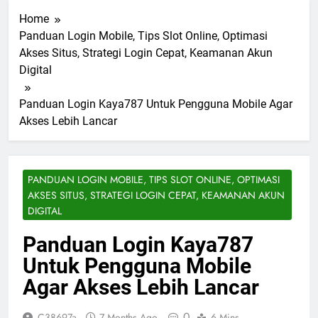
Home
Panduan Login Mobile, Tips Slot Online, Optimasi
Akses Situs, Strategi Login Cepat, Keamanan Akun
Digital
Panduan Login Kaya787 Untuk Pengguna Mobile Agar
Akses Lebih Lancar
PANDUAN LOGIN MOBILE, TIPS SLOT ONLINE, OPTIMASI
AKSES SITUS, STRATEGI LOGIN CEPAT, KEAMANAN AKUN
DIGITAL
Panduan Login Kaya787
Untuk Pengguna Mobile
Agar Akses Lebih Lancar
0
C38697a
7 Months Ago
6 Mins