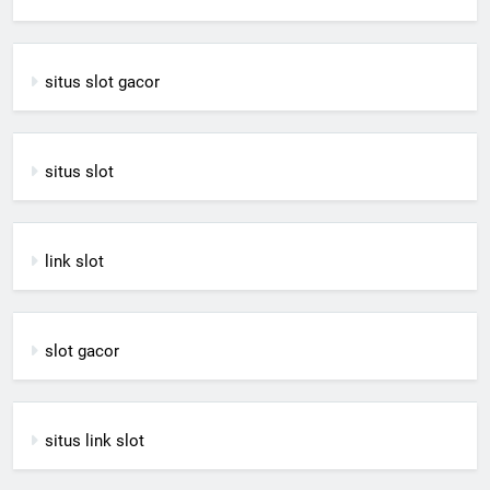
situs slot gacor
situs slot
link slot
slot gacor
situs link slot