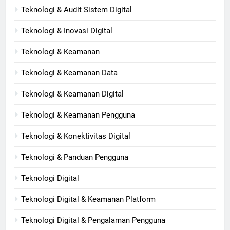
Teknologi & Audit Sistem Digital
Teknologi & Inovasi Digital
Teknologi & Keamanan
Teknologi & Keamanan Data
Teknologi & Keamanan Digital
Teknologi & Keamanan Pengguna
Teknologi & Konektivitas Digital
Teknologi & Panduan Pengguna
Teknologi Digital
Teknologi Digital & Keamanan Platform
Teknologi Digital & Pengalaman Pengguna