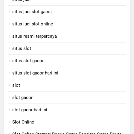
situs judi slot gacor
situs judi slot online
situs resmi terpercaya
situs slot
situs slot gacor
situs slot gacor hari ini
slot
slot gacor
slot gacor hari ini
Slot Online