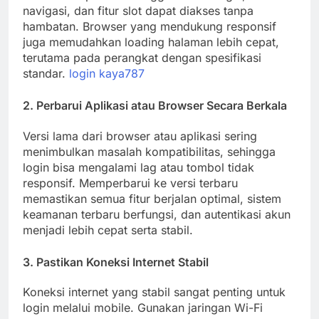
navigasi, dan fitur slot dapat diakses tanpa
hambatan. Browser yang mendukung responsif
juga memudahkan loading halaman lebih cepat,
terutama pada perangkat dengan spesifikasi
standar.
login kaya787
2. Perbarui Aplikasi atau Browser Secara Berkala
Versi lama dari browser atau aplikasi sering
menimbulkan masalah kompatibilitas, sehingga
login bisa mengalami lag atau tombol tidak
responsif. Memperbarui ke versi terbaru
memastikan semua fitur berjalan optimal, sistem
keamanan terbaru berfungsi, dan autentikasi akun
menjadi lebih cepat serta stabil.
3. Pastikan Koneksi Internet Stabil
Koneksi internet yang stabil sangat penting untuk
login melalui mobile. Gunakan jaringan Wi-Fi