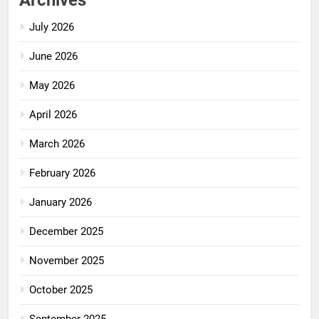
July 2026
June 2026
May 2026
April 2026
March 2026
February 2026
January 2026
December 2025
November 2025
October 2025
September 2025