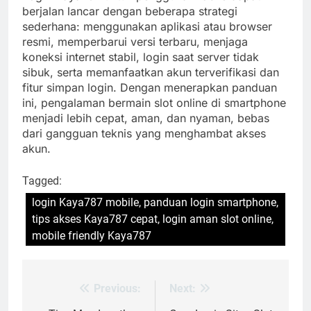
berjalan lancar dengan beberapa strategi
sederhana: menggunakan aplikasi atau browser
resmi, memperbarui versi terbaru, menjaga
koneksi internet stabil, login saat server tidak
sibuk, serta memanfaatkan akun terverifikasi dan
fitur simpan login. Dengan menerapkan panduan
ini, pengalaman bermain slot online di smartphone
menjadi lebih cepat, aman, dan nyaman, bebas
dari gangguan teknis yang menghambat akses
akun.
Tagged:
login Kaya787 mobile, panduan login smartphone,
tips akses Kaya787 cepat, login aman slot online,
mobile friendly Kaya787
Previous:
Next:
Post