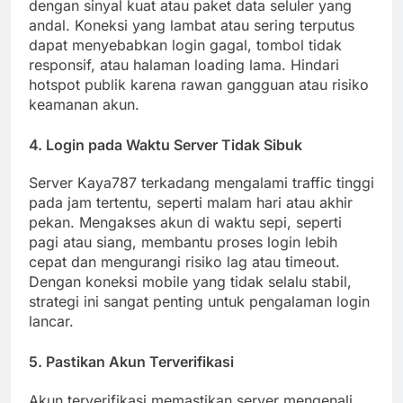
dengan sinyal kuat atau paket data seluler yang
andal. Koneksi yang lambat atau sering terputus
dapat menyebabkan login gagal, tombol tidak
responsif, atau halaman loading lama. Hindari
hotspot publik karena rawan gangguan atau risiko
keamanan akun.
4. Login pada Waktu Server Tidak Sibuk
Server Kaya787 terkadang mengalami traffic tinggi
pada jam tertentu, seperti malam hari atau akhir
pekan. Mengakses akun di waktu sepi, seperti
pagi atau siang, membantu proses login lebih
cepat dan mengurangi risiko lag atau timeout.
Dengan koneksi mobile yang tidak selalu stabil,
strategi ini sangat penting untuk pengalaman login
lancar.
5. Pastikan Akun Terverifikasi
Akun terverifikasi memastikan server mengenali