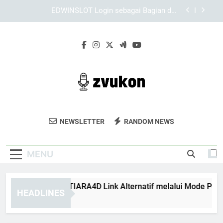
Skip
Solusi Login Edwinslot Bermasalah di Perangkat
to
Mobile dengan Langkah Praktis
content
Lebah4D Login dan Cara Memastikan Akses
Tetap Lancar di Berbagai Perangkat
Cara Mengakses TIARA4D Link Alternatif melalui
Mode Penyamaran
EDWINSLOT Login sebagai Bagian dari
Pengalaman Digital yang Terstruktur
Solusi Login Edwinslot Bermasalah di Perangkat
Mobile dengan Langkah Praktis
Zvukon
Dapatkan Solusi Audio Berkualitas Dari
Lebah4D Login dan Cara Memastikan Akses
NEWSLETTER
RANDOM NEWS
Tetap Lancar di Berbagai Perangkat
Zvukon. Produk Profesional Untuk
Kebutuhan Suara Terbaik Anda.
MENU
ra Mengakses TIARA4D Link Alternatif melalui Mode Penyam
HEADLINES
Weeks Ago