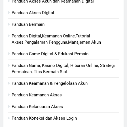
Panduan Akses Akun dan Keamanan Digital
Panduan Akses Digital
Panduan Bermain
Panduan Digital,Keamanan Online,Tutorial
Akses,Pengalaman Pengguna,Manajemen Akun
Panduan Game Digital & Edukasi Pemain
Panduan Game, Kasino Digital, Hiburan Online, Strategi
Permainan, Tips Bermain Slot
Panduan Keamanan & Pengelolaan Akun
Panduan Keamanan Akses
Panduan Kelancaran Akses
Panduan Koneksi dan Akses Login