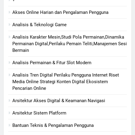
+
Akses Online Harian dan Pengalaman Pengguna
Analisis & Teknologi Game
Analisis Karakter Mesin,Studi Pola Permainan,Dinamika
Permainan Digital,Perilaku Pemain Teliti,Manajemen Sesi
Bermain
Analisis Permainan & Fitur Slot Modern
Analisis Tren Digital Perilaku Pengguna Internet Riset
Media Online Strategi Konten Digital Ekosistem
Pencarian Online
Arsitektur Akses Digital & Keamanan Navigasi
Arsitektur Sistem Platform
Bantuan Teknis & Pengalaman Pengguna