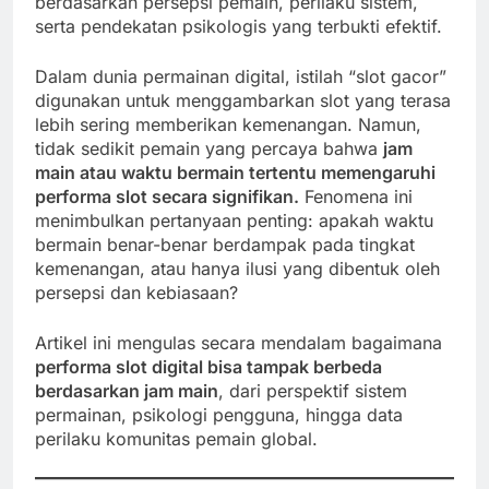
berdasarkan persepsi pemain, perilaku sistem,
serta pendekatan psikologis yang terbukti efektif.
Dalam dunia permainan digital, istilah “slot gacor”
digunakan untuk menggambarkan slot yang terasa
lebih sering memberikan kemenangan. Namun,
tidak sedikit pemain yang percaya bahwa
jam
main atau waktu bermain tertentu memengaruhi
performa slot secara signifikan.
Fenomena ini
menimbulkan pertanyaan penting: apakah waktu
bermain benar-benar berdampak pada tingkat
kemenangan, atau hanya ilusi yang dibentuk oleh
persepsi dan kebiasaan?
Artikel ini mengulas secara mendalam bagaimana
performa slot digital bisa tampak berbeda
berdasarkan jam main
, dari perspektif sistem
permainan, psikologi pengguna, hingga data
perilaku komunitas pemain global.