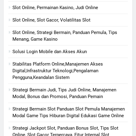
Slot Online, Permainan Kasino, Judi Online
Slot Online, Slot Gacor, Volatilitas Slot
Slot Online, Strategi Bermain, Panduan Pemula, Tips
Menang, Game Kasino
Solusi Login Mobile dan Akses Akun
Stabilitas Platform Online,Manajemen Akses
Digital,Infrastruktur Teknologi,Pengalaman
Pengguna,Keandalan Sistem
Strategi Bermain Judi, Tips Judi Online, Manajemen
Modal, Bonus dan Promosi, Panduan Pemain
Strategi Bermain Slot Panduan Slot Pemula Manajemen
Modal Game Tips Hiburan Digital Edukasi Game Online
Strategi Jackpot Slot, Panduan Bonus Slot, Tips Slot
Online, Slot Gacor Terpercaya, Fitur Internal Slot