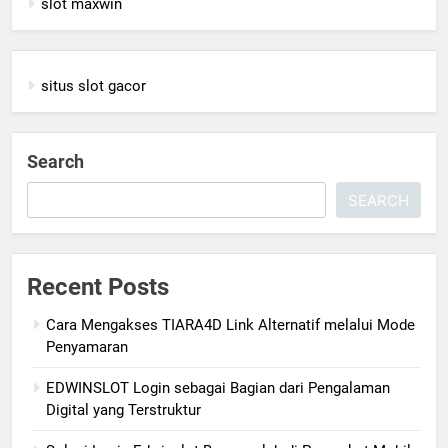
slot maxwin
situs slot gacor
Search
SEARCH
Recent Posts
Cara Mengakses TIARA4D Link Alternatif melalui Mode
Penyamaran
EDWINSLOT Login sebagai Bagian dari Pengalaman
Digital yang Terstruktur