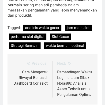
bermain
sering menjadi pembeda dalam
merasakan pengalaman yang lebih menyenangkan
dan produktif.
Tagged:
analisis waktu gacor
jam main slot
performa slot digital
Slot Gacor
Strategi Bermain
waktu bermain optimal
Previous:
Next:
Post
navigation
Cara Mengecek
Perbandingan Waktu
Riwayat Bonus di
Login di Jam Sibuk
Dashboard Corlaslot
Horas88: Analisis
Akses Terbaik untuk
Pengalaman Optimal