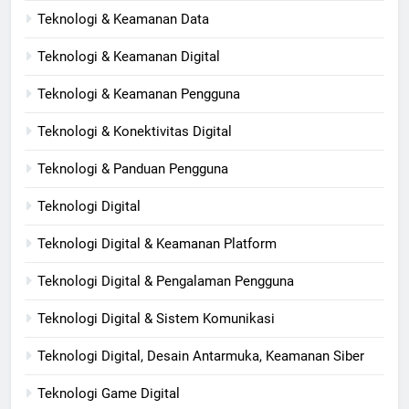
Teknologi & Keamanan Data
Teknologi & Keamanan Digital
Teknologi & Keamanan Pengguna
Teknologi & Konektivitas Digital
Teknologi & Panduan Pengguna
Teknologi Digital
Teknologi Digital & Keamanan Platform
Teknologi Digital & Pengalaman Pengguna
Teknologi Digital & Sistem Komunikasi
Teknologi Digital, Desain Antarmuka, Keamanan Siber
Teknologi Game Digital