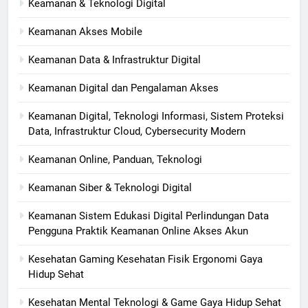
Keamanan & Teknologi Digital
Keamanan Akses Mobile
Keamanan Data & Infrastruktur Digital
Keamanan Digital dan Pengalaman Akses
Keamanan Digital, Teknologi Informasi, Sistem Proteksi
Data, Infrastruktur Cloud, Cybersecurity Modern
Keamanan Online, Panduan, Teknologi
Keamanan Siber & Teknologi Digital
Keamanan Sistem Edukasi Digital Perlindungan Data
Pengguna Praktik Keamanan Online Akses Akun
Kesehatan Gaming Kesehatan Fisik Ergonomi Gaya
Hidup Sehat
Kesehatan Mental Teknologi & Game Gaya Hidup Sehat