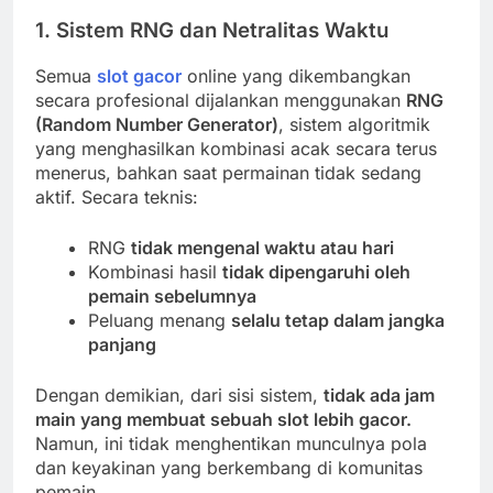
1. Sistem RNG dan Netralitas Waktu
Semua
slot gacor
online yang dikembangkan
secara profesional dijalankan menggunakan
RNG
(Random Number Generator)
, sistem algoritmik
yang menghasilkan kombinasi acak secara terus
menerus, bahkan saat permainan tidak sedang
aktif. Secara teknis:
RNG
tidak mengenal waktu atau hari
Kombinasi hasil
tidak dipengaruhi oleh
pemain sebelumnya
Peluang menang
selalu tetap dalam jangka
panjang
Dengan demikian, dari sisi sistem,
tidak ada jam
main yang membuat sebuah slot lebih gacor.
Namun, ini tidak menghentikan munculnya pola
dan keyakinan yang berkembang di komunitas
pemain.