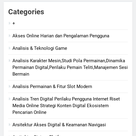
Categories
+
Akses Online Harian dan Pengalaman Pengguna
Analisis & Teknologi Game
Analisis Karakter Mesin,Studi Pola Permainan,Dinamika
Permainan Digital,Perilaku Pemain Teliti,Manajemen Sesi
Bermain
Analisis Permainan & Fitur Slot Modern
Analisis Tren Digital Perilaku Pengguna Internet Riset
Media Online Strategi Konten Digital Ekosistem
Pencarian Online
Arsitektur Akses Digital & Keamanan Navigasi