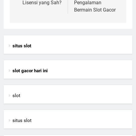
Lisensi yang Sah?
Pengalaman
Bermain Slot Gacor
situs slot
slot gacor hari ini
slot
situs slot