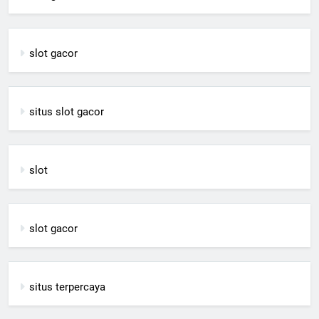
slot gacor
situs slot gacor
slot
slot gacor
situs terpercaya