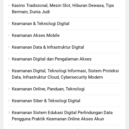
Kasino Tradisional, Mesin Slot, Hiburan Dewasa, Tips
Bermain, Dunia Judi
Keamanan & Teknologi Digital
Keamanan Akses Mobile
Keamanan Data & Infrastruktur Digital
Keamanan Digital dan Pengalaman Akses
Keamanan Digital, Teknologi Informasi, Sistem Proteksi
Data, Infrastruktur Cloud, Cybersecurity Modern
Keamanan Online, Panduan, Teknologi
Keamanan Siber & Teknologi Digital
Keamanan Sistem Edukasi Digital Perlindungan Data
Pengguna Praktik Keamanan Online Akses Akun