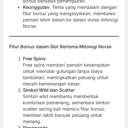
bonus berbasis pertempuran.
Keunggulan
: Tema yang mendalam dengan
fitur bonus yang mengasyikkan, membawa
pemain lebih dalam ke dalam dunia mitologi
Norse.
Fitur Bonus dalam Slot Bertema Mitologi Norse
Free Spins
Free spins memberi pemain kesempatan
untuk memutar gulungan tanpa biaya
tambahan, meningkatkan peluang untuk
meraih kemenangan besar.
Simbol Wild dan Scatter
Simbol wild membantu membentuk
kombinasi pemenang, sementara simbol
scatter sering kali memicu fitur bonus,
memberi lebih banyak peluang untuk
menang.
Pengganda