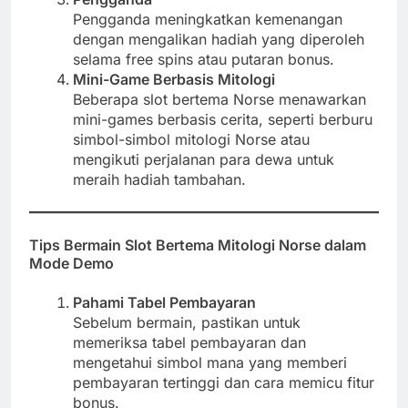
Pengganda meningkatkan kemenangan
dengan mengalikan hadiah yang diperoleh
selama free spins atau putaran bonus.
Mini-Game Berbasis Mitologi
Beberapa slot bertema Norse menawarkan
mini-games berbasis cerita, seperti berburu
simbol-simbol mitologi Norse atau
mengikuti perjalanan para dewa untuk
meraih hadiah tambahan.
Tips Bermain Slot Bertema Mitologi Norse dalam
Mode Demo
Pahami Tabel Pembayaran
Sebelum bermain, pastikan untuk
memeriksa tabel pembayaran dan
mengetahui simbol mana yang memberi
pembayaran tertinggi dan cara memicu fitur
bonus.