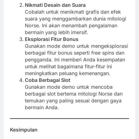
Nikmati Desain dan Suara
Cobalah untuk menikmati grafis dan efek
suara yang menggambarkan dunia mitologi
Norse. Ini akan menambah pengalaman
bermain yang lebih imersif.
Eksplorasi Fitur Bonus
Gunakan mode demo untuk mengeksplorasi
berbagai fitur bonus seperti free spins dan
pengganda. Ini memberi Anda kesempatan
untuk melihat bagaimana fitur-fitur ini
meningkatkan peluang kemenangan.
Coba Berbagai Slot
Gunakan mode demo untuk mencoba
berbagai slot bertema mitologi Norse dan
temukan yang paling sesuai dengan gaya
bermain Anda.
Kesimpulan