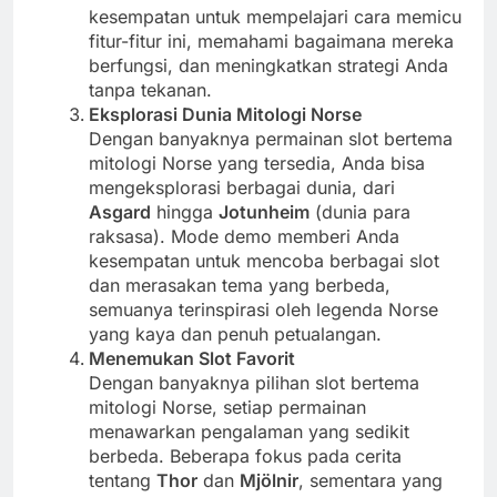
kesempatan untuk mempelajari cara memicu
fitur-fitur ini, memahami bagaimana mereka
berfungsi, dan meningkatkan strategi Anda
tanpa tekanan.
Eksplorasi Dunia Mitologi Norse
Dengan banyaknya permainan slot bertema
mitologi Norse yang tersedia, Anda bisa
mengeksplorasi berbagai dunia, dari
Asgard
hingga
Jotunheim
(dunia para
raksasa). Mode demo memberi Anda
kesempatan untuk mencoba berbagai slot
dan merasakan tema yang berbeda,
semuanya terinspirasi oleh legenda Norse
yang kaya dan penuh petualangan.
Menemukan Slot Favorit
Dengan banyaknya pilihan slot bertema
mitologi Norse, setiap permainan
menawarkan pengalaman yang sedikit
berbeda. Beberapa fokus pada cerita
tentang
Thor
dan
Mjölnir
, sementara yang