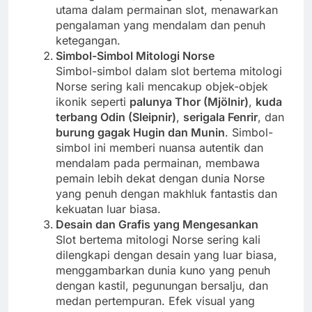
utama dalam permainan slot, menawarkan
pengalaman yang mendalam dan penuh
ketegangan.
Simbol-Simbol Mitologi Norse
Simbol-simbol dalam slot bertema mitologi
Norse sering kali mencakup objek-objek
ikonik seperti
palunya Thor (Mjölnir)
,
kuda
terbang Odin (Sleipnir)
,
serigala Fenrir
, dan
burung gagak Hugin dan Munin
. Simbol-
simbol ini memberi nuansa autentik dan
mendalam pada permainan, membawa
pemain lebih dekat dengan dunia Norse
yang penuh dengan makhluk fantastis dan
kekuatan luar biasa.
Desain dan Grafis yang Mengesankan
Slot bertema mitologi Norse sering kali
dilengkapi dengan desain yang luar biasa,
menggambarkan dunia kuno yang penuh
dengan kastil, pegunungan bersalju, dan
medan pertempuran. Efek visual yang