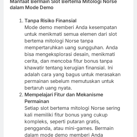
Manfaat Bermain Slot Bertema Mitologi Norse
dalam Mode Demo
Tanpa Risiko Finansial
Mode demo memberi Anda kesempatan
untuk menikmati semua elemen dari slot
bertema mitologi Norse tanpa
mempertaruhkan uang sungguhan. Anda
bisa mengeksplorasi desain, menikmati
cerita, dan mencoba fitur bonus tanpa
khawatir tentang kerugian finansial. Ini
adalah cara yang bagus untuk merasakan
permainan sebelum memutuskan untuk
bertaruh uang nyata.
Mempelajari Fitur dan Mekanisme
Permainan
Setiap slot bertema mitologi Norse sering
kali memiliki fitur bonus yang cukup
kompleks, seperti putaran gratis,
pengganda, atau mini-games. Bermain
dalam mode demo memberi Anda